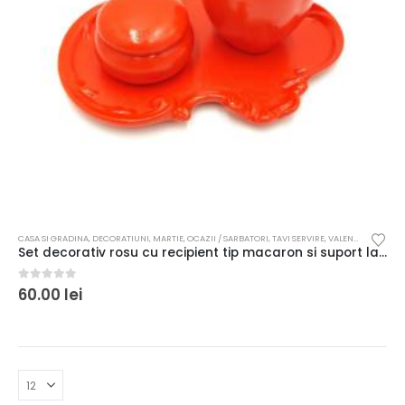
CASA SI GRADINA
,
DECORATIUNI
,
MARTIE
,
OCAZII / SARBATORI
,
TAVI SERVIRE
,
VALENTINES DAY
Set decorativ rosu cu recipient tip macaron si suport lalea
0
out of 5
60.00
lei