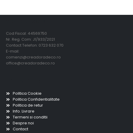
Creadora Deco Srl
Cod Fiscal: 44569750
Nr. Reg. Com: J1/933/2021
Contact Telefon: 0723 632 070
E-mail:
comenzi@creadoradeco.ro
office@creadoradeco.ro
Informatii utile
Politica Cookie
Politica Confidentialitate
Politica de retur
Info. Livrare
Termeni si conditii
Despre noi
Contact