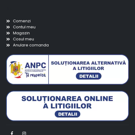
Scurtaturi
Comenzi
Contul meu
Magazin
Cosul meu
Anulare comanda