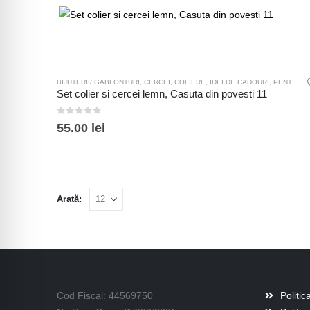
BIJUTERII/ GABLONTURI
,
CERCEI
,
COLIERE
,
IDEI DE CADOURI
,
PENTRU FEMEI
Set colier si cercei lemn, Casuta din povesti 11
0
out of 5
55.00
lei
Arată:
Creadora Deco Srl
Informati
Cod Fiscal: 44569750
Politic