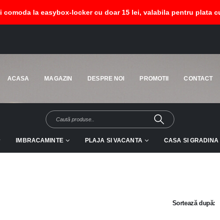
si comoda la easybox-locker cu doar 15 lei, valabila pentru plata cu
uit
HOME
MAG
ACASA
MAGAZIN
DESPRE NOI
PROMOTII
CONTACT
IMBRACAMINTE
PLAJA SI VACANTA
CASA SI GRADINA
Sortează după: