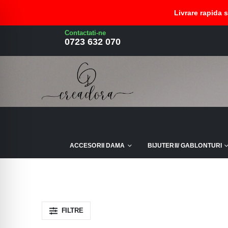
Livrare rapida 
Contactati-ne
set colier si cercei pictat si lac
0723 632 070
ACCESORII DAMA
BIJUTERII/ GABLONTURI
FILTRE