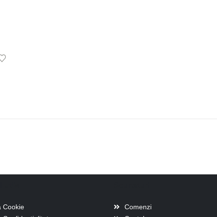
,
SETURI BIJUTERII
i utile
Scurtaturi
a Cookie
Comenzi