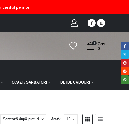
 cardul pe site.
AZIN
PRODUCT TAG -
SET COLIER SI CERCEI PICTAT SI LACUIT
0
Cos
0
OCAZII / SARBATORI
IDEI DE CADOURI
Arată: