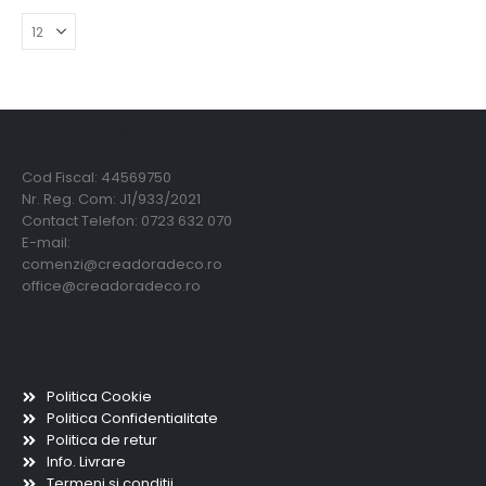
Creadora Deco Srl
Cod Fiscal: 44569750
Nr. Reg. Com: J1/933/2021
Contact Telefon: 0723 632 070
E-mail:
comenzi@creadoradeco.ro
office@creadoradeco.ro
Informatii utile
Politica Cookie
Politica Confidentialitate
Politica de retur
Info. Livrare
Termeni si conditii