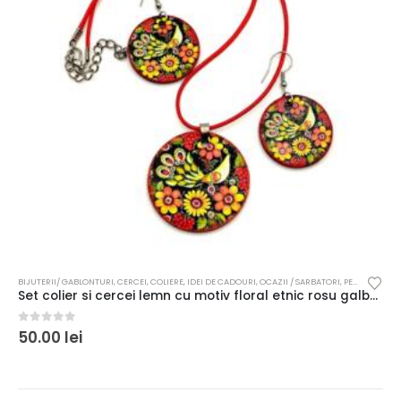
BIJUTERII/ GABLONTURI
,
CERCEI
,
COLIERE
,
IDEI DE CADOURI
,
OCAZII / SARBATORI
,
PENTRU FEMEI
Set colier si cercei lemn cu motiv floral etnic rosu galben negru
0
out of 5
50.00
lei