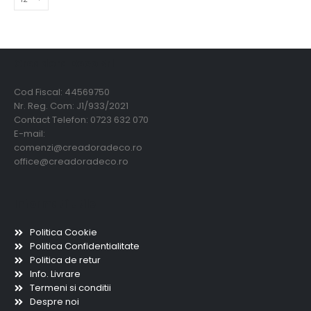
Creadora Deco Srl
Cod Fiscal: 44569750
Nr. Reg. Com: J1/933/2021
Contact Telefon: 0723 632 070
E-mail:
comenzi@creadoradeco.ro
office@creadoradeco.ro
Informatii utile
Politica Cookie
Politica Confidentialitate
Politica de retur
Info. Livrare
Termeni si conditii
Despre noi