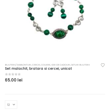
BIJUTERII/ GABLONTURI
,
CERCEI
,
COLIERE
,
IDEI DE CADOURI
,
SETURI BIJUTERII
Set malachit, bratara si cercei, unicat
0
out of 5
65.00
lei