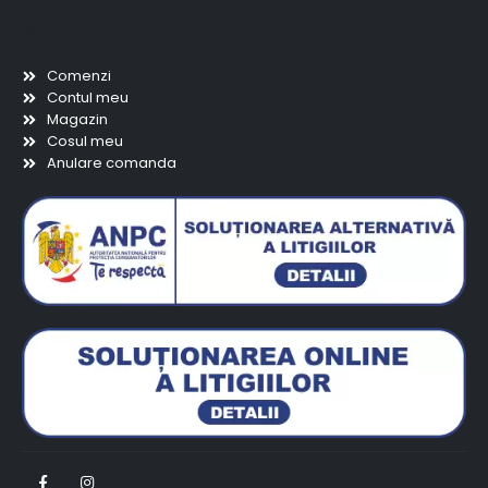
Scurtaturi
Comenzi
Contul meu
Magazin
Cosul meu
Anulare comanda