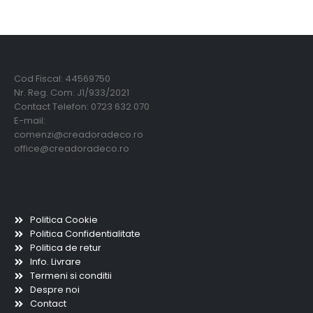
Creadora Deco Srl
Cod Fiscal: 44569750
Nr. Reg. Com: J1/933/2021
Contact Telefon: 0723 632 070
E-mail:
comenzi@creadoradeco.ro
office@creadoradeco.ro
Informatii utile
Politica Cookie
Politica Confidentialitate
Politica de retur
Info. Livrare
Termeni si conditii
Despre noi
Contact