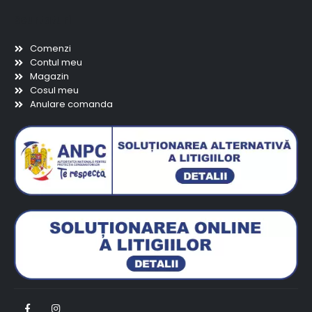
Scurtaturi
Comenzi
Contul meu
Magazin
Cosul meu
Anulare comanda