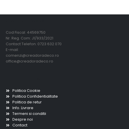
Creadora Deco Srl
Cod Fiscal: 44569750
Nr. Reg. Com: J1/933/2021
Contact Telefon: 0723 632 070
E-mail:
comenzi@creadoradeco.ro
office@creadoradeco.ro
Informatii utile
Politica Cookie
Politica Confidentialitate
Politica de retur
Info. Livrare
Termeni si conditii
Despre noi
Contact