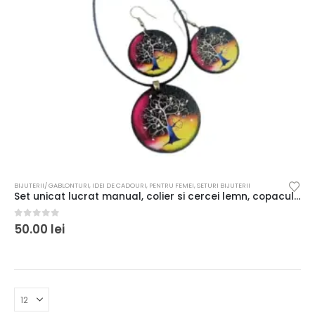
BIJUTERII/ GABLONTURI
,
IDEI DE CADOURI
,
PENTRU FEMEI
,
SETURI BIJUTERII
Set unicat lucrat manual, colier si cercei lemn, copacul vietii 7
0
out of 5
50.00
lei