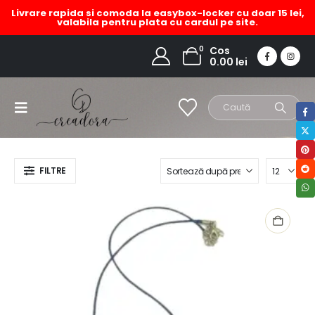
Livrare rapida si comoda la easybox-locker cu doar 15 lei,
valabila pentru plata cu cardul pe site.
set bijuterii unicat
0
Cos
0.00
lei
HOME
MAGAZIN
PRODUCT TAG -
SET BIJUTERII UNICAT
FILTRE