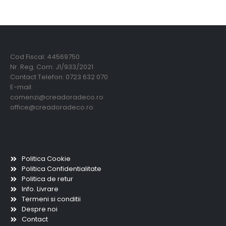
Creadora Deco Srl
Cod Fiscal: 44569750
Nr. Reg. Com: J1/933/2021
Contact Telefon: 0723 632 070
E-mail:
comenzi@creadoradeco.ro
office@creadoradeco.ro
Informatii utile
Politica Cookie
Politica Confidentialitate
Politica de retur
Info. Livrare
Termeni si conditii
Despre noi
Contact