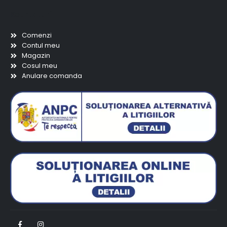
Scurtaturi
Comenzi
Contul meu
Magazin
Cosul meu
Anulare comanda