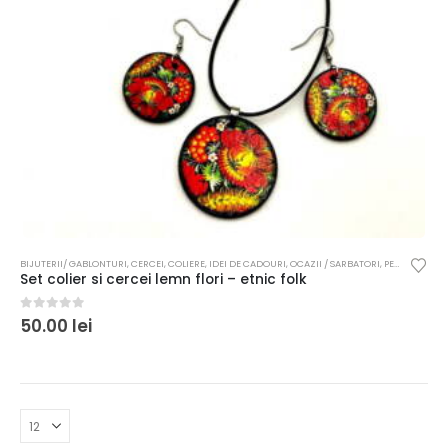
BIJUTERII/ GABLONTURI
,
CERCEI
,
COLIERE
,
IDEI DE CADOURI
,
OCAZII / SARBATORI
,
PENTRU FEMEI
Set colier si cercei lemn flori – etnic folk
0
out of 5
50.00
lei