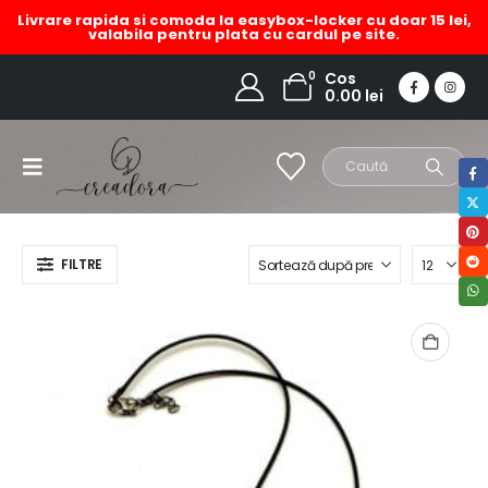
Livrare rapida si comoda la easybox-locker cu doar 15 lei,
valabila pentru plata cu cardul pe site.
set bijuterii lemn flori
0
Cos
0.00
lei
HOME
MAGAZIN
PRODUCT TAG -
SET BIJUTERII LEMN FLORI
FILTRE