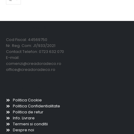
Creadora Deco Srl
Cod Fiscal: 44569750
Nr. Reg. Com: J1/933/2021
Contact Telefon: 0723 632 070
E-mail:
comenzi@creadoradeco.ro
office@creadoradeco.ro
Informatii utile
Politica Cookie
Politica Confidentialitate
Politica de retur
Info. Livrare
Termeni si conditii
Despre noi