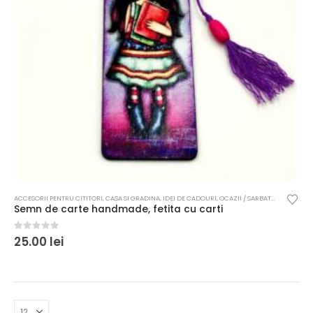
ACCESORII PENTRU CITITORI
,
CASA SI GRADINA
,
IDEI DE CADOURI
,
OCAZII / SARBATORI
,
SEMNE D
Semn de carte handmade, fetita cu carti
0
out of 5
25.00
lei