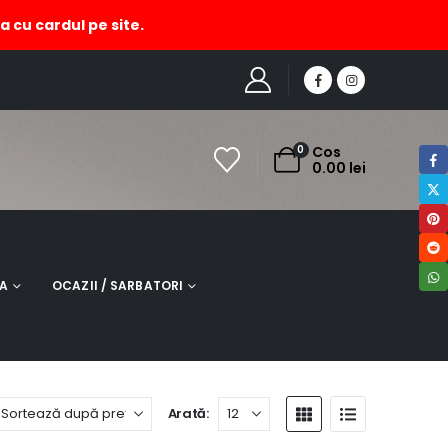
a cu cardul pe site.
PRODUCT TAG -
SEMN CARTE LEMN DECORAT CU DREAMCATHER
0
Cos
0.00
lei
NA
OCAZII / SARBATORI
Arată: