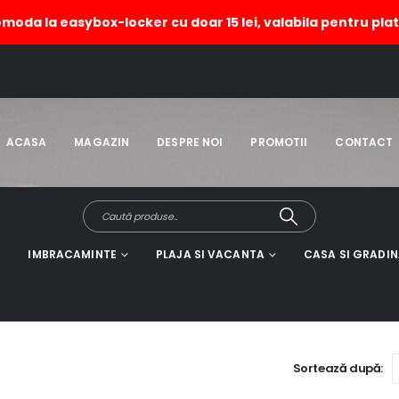
omoda la easybox-locker cu doar 15 lei, valabila pentru plat
cu dreamcather
HOME
MAGAZIN
ACASA
MAGAZIN
DESPRE NOI
PROMOTII
CONTACT
IMBRACAMINTE
PLAJA SI VACANTA
CASA SI GRADI
Sortează după: