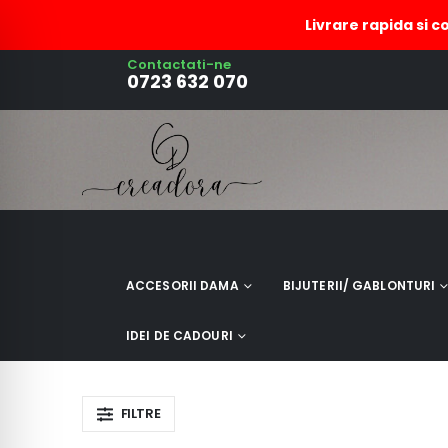
Livrare rapida si c
Contactati-ne
semn carte lemn decorat 
0723 632 070
ACCESORII DAMA
BIJUTERII/ GABLONTURI
IDEI DE CADOURI
FILTRE