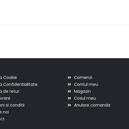
ii utile
Scurtaturi
ca Cookie
Comenzi
ca Confidentialitate
Contul meu
ca de retur
Magazin
ivrare
Cosul meu
i si conditii
Anulare comanda
e noi
ct