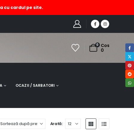
a cu cardul pe site.
OME
MAGAZIN
PRODUCT TAG -
SEMN CARTE CU BUFNITA
0
Cos
0
NA
OCAZII / SARBATORI
Arată: