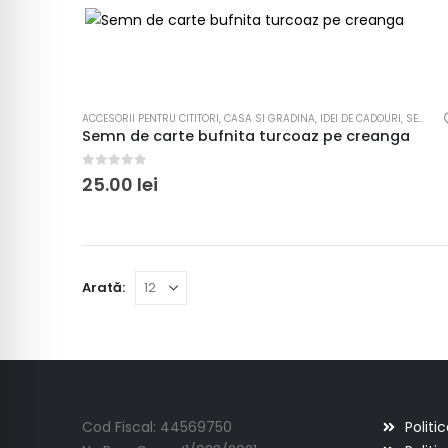
ACCESORII PENTRU CITITORI
,
CASA SI GRADINA
,
IDEI DE CADOURI
,
SEMNE DE CARTE DIN LEMN
Semn de carte bufnita turcoaz pe creanga
0
out of 5
25.00
lei
Arată:
Creadora Deco Srl
Informat
Cod Fiscal: 44569750
Politi