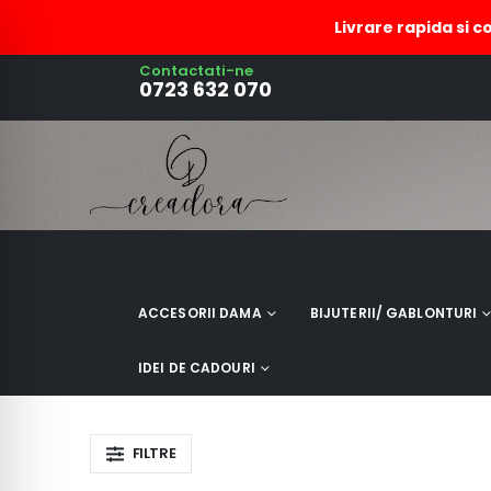
Livrare rapida si c
Contactati-ne
semn carte cu bufnita
0723 632 070
ACCESORII DAMA
BIJUTERII/ GABLONTURI
IDEI DE CADOURI
FILTRE