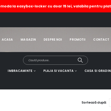
omoda la easybox-locker cu doar 15 lei, valabila pentru plat
H
ACASA
MAGAZIN
DESPRE NOI
PROMOTII
CONTACT
IMBRACAMINTE
PLAJA SI VACANTA
CASA SI GRADI
Sortează după: