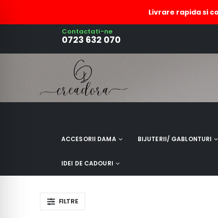
Livrare rapida si c
Contactati-ne
rucsacuri dama
0723 632 070
ACCESORII DAMA
BIJUTERII/ GABLONTURI
IDEI DE CADOURI
FILTRE