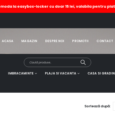
omoda la easybox-locker cu doar 15 lei, valabila pentru plat
ACASA
MAGAZIN
DESPRE NOI
PROMOTII
CONTACT
IMBRACAMINTE
PLAJA SI VACANTA
CASA SI GRADI
Sortează după: