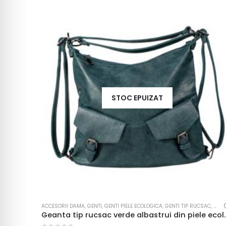
STOC EPUIZAT
ACCESORII DAMA
,
GENTI
,
GENTI PIELE ECOLOGICA
,
GENTI TIP RUCSAC
,
RUC
Geanta tip rucsac verde albastrui 