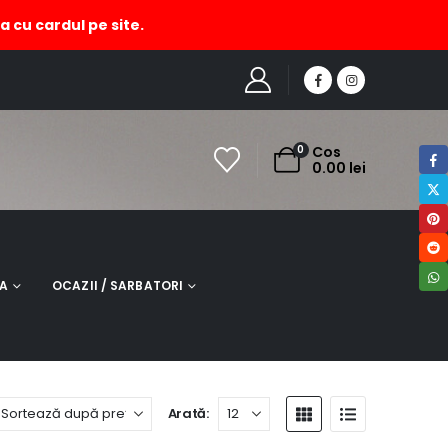
a cu cardul pe site.
HOME
MAGAZIN
PRODUCT TAG -
RUCSACURI DAMA
0
Cos
0.00
lei
NA
OCAZII / SARBATORI
Arată: