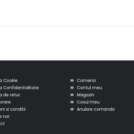
ii utile
Scurtaturi
ca Cookie
Comenzi
ca Confidentialitate
Contul meu
ca de retur
Magazin
ivrare
Cosul meu
i si conditii
Anulare comanda
e noi
ct