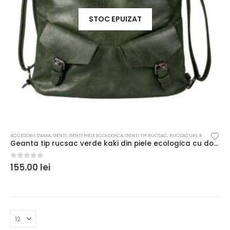
STOC EPUIZAT
ACCESORII DAMA
,
GENTI
,
GENTI PIELE ECOLOGICA
,
GENTI TIP RUCSAC
,
RUCSACURI
,
RUCSACURI PIELE ECOLOGICA
Geanta tip rucsac verde kaki din piele ecologica cu doua buzunare exterioare 36x 10 x 30 cm
0
out of 5
155.00
lei