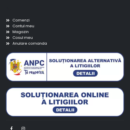
Scurtaturi
Comenzi
Contul meu
Magazin
Cosul meu
Anulare comanda