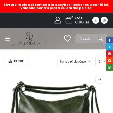
Livrare rapida si comoda la easybox-locker cu doar 15 lei,
valabila pentru plata cu cardul pe site.
rucsac dama kaki
0
Cos
0.00
lei
HOME
MAGAZIN
PRODUCT TAG -
RUCSAC DAMA KAKI
FILTRE