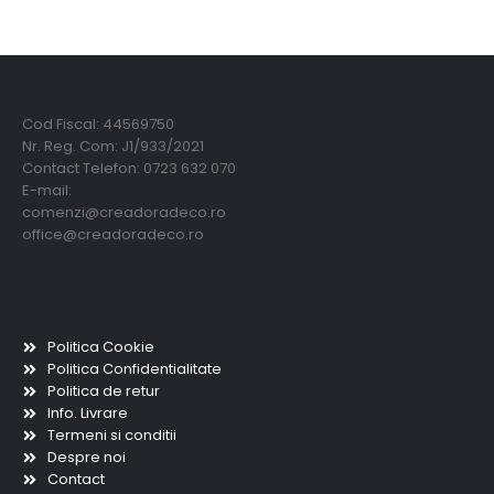
Creadora Deco Srl
Cod Fiscal: 44569750
Nr. Reg. Com: J1/933/2021
Contact Telefon: 0723 632 070
E-mail:
comenzi@creadoradeco.ro
office@creadoradeco.ro
Informatii utile
Politica Cookie
Politica Confidentialitate
Politica de retur
Info. Livrare
Termeni si conditii
Despre noi
Contact