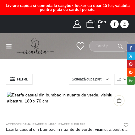
Livrare rapida si comoda la easybox-locker cu doar 15 lei, valabila
pentru plata cu cardul pe site.
0
Cos
esarfa casual din bumbac subtire
0
HOME
MAGAZIN
PRODUCT TAG -
ESARFA CASUAL DIN BUMBAC SUBTIRE
FILTRE
ACCESORII DAMA
,
ESARFE BUMBAC
,
ESARFE SI FULARE
Esarfa casual din bumbac in nuante de verde, visiniu, albastru, 180 x 70 cm