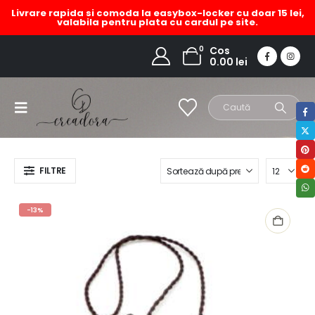
Livrare rapida si comoda la easybox-locker cu doar 15 lei,
valabila pentru plata cu cardul pe site.
colier vara
0
Cos
0.00
lei
HOME
MAGAZIN
PRODUCT TAG -
COLIER VARA
FILTRE
-13%