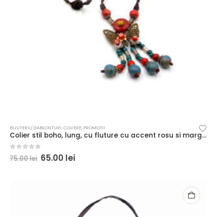
BIJUTERII/ GABLONTURI
,
COLIERE
,
PROMOTII
Colier stil boho, lung, cu fluture cu accent rosu si margele ceramice
0
out of 5
65.00
lei
75.00
lei