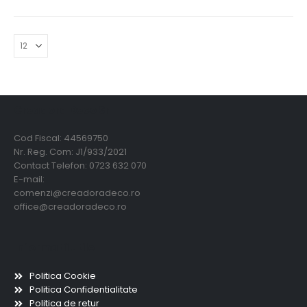
Creadora Deco Srl
Cod Fiscal: 44569750
Nr. Reg. Com: J1/933/2021
Contact Telefon: 0723 632 070
E-mail:
comenzi@creadoradeco.ro
office@creadoradeco.ro
Informatii utile
Politica Cookie
Politica Confidentialitate
Politica de retur