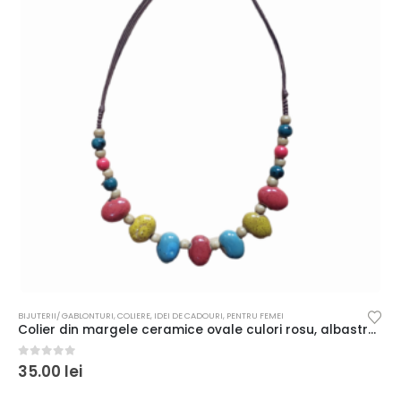
BIJUTERII/ GABLONTURI
,
COLIERE
,
IDEI DE CADOURI
,
PENTRU FEMEI
Colier din margele ceramice ovale culori rosu, albastru, galben
0
out of 5
35.00
lei