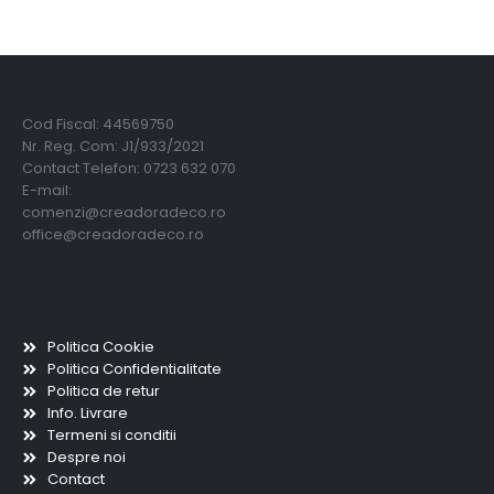
Creadora Deco Srl
Cod Fiscal: 44569750
Nr. Reg. Com: J1/933/2021
Contact Telefon: 0723 632 070
E-mail:
comenzi@creadoradeco.ro
office@creadoradeco.ro
Informatii utile
Politica Cookie
Politica Confidentialitate
Politica de retur
Info. Livrare
Termeni si conditii
Despre noi
Contact