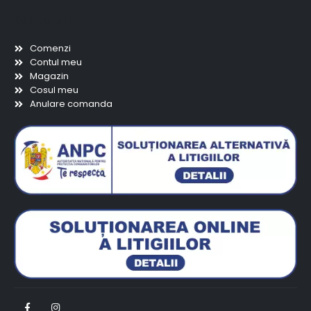
Scurtaturi
Comenzi
Contul meu
Magazin
Cosul meu
Anulare comanda