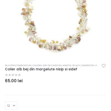
BIJUTERII/ GABLONTURI
,
COLIERE
,
IDEI DE CADOURI
,
MARTIE
,
OCAZII / SARBATORI
,
PENTRU FEMEI
Colier alb bej din margelute nisip si sidef
0
out of 5
65.00
lei