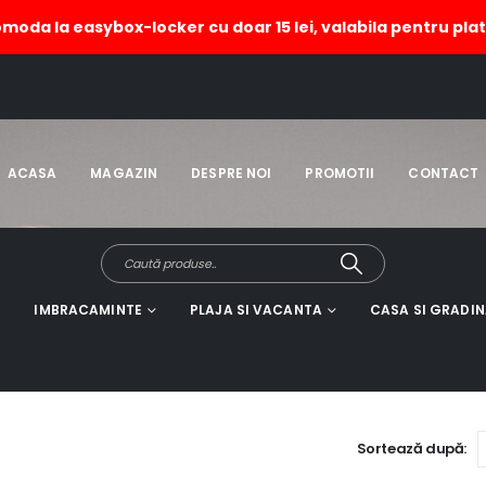
omoda la easybox-locker cu doar 15 lei, valabila pentru plat
ACASA
MAGAZIN
DESPRE NOI
PROMOTII
CONTACT
IMBRACAMINTE
PLAJA SI VACANTA
CASA SI GRADI
Sortează după: