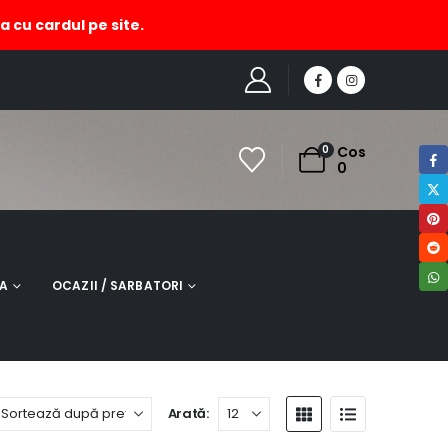
a cu cardul pe site.
HOME
MAGAZIN
PRODUCT TAG -
CERSEI DAMA TURCOAZ
0
Cos
0
NA
OCAZII / SARBATORI
Arată: