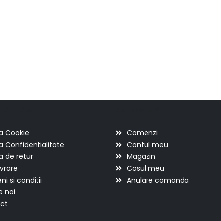
ii utile
Scurtaturi
ca Cookie
Comenzi
ca Confidentialitate
Contul meu
ca de retur
Magazin
ivrare
Cosul meu
i si conditii
Anulare comanda
e noi
ct