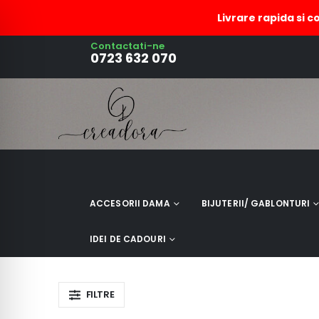
Livrare rapida si c
Contactati-ne
cersei dama turcoaz
0723 632 070
ACCESORII DAMA
BIJUTERII/ GABLONTURI
IDEI DE CADOURI
FILTRE