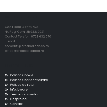
Creadora Deco Srl
Cod Fiscal: 44569750
Nr. Reg. Com: J1/933/2021
Contact Telefon: 0723 632 070
E-mail:
comenzi@creadoradeco.ro
office@creadoradeco.ro
Informatii utile
Politica Cookie
Politica Confidentialitate
Politica de retur
Info. Livrare
Termeni si conditii
Despre noi
Contact