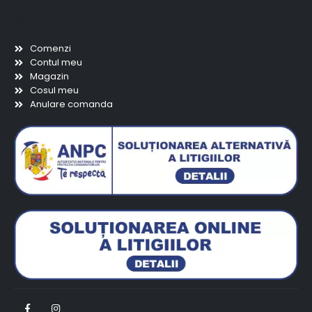
Scurtaturi
Comenzi
Contul meu
Magazin
Cosul meu
Anulare comanda