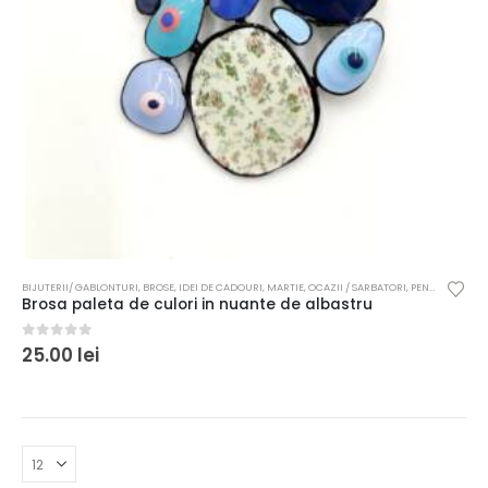
BIJUTERII/ GABLONTURI
,
BROSE
,
IDEI DE CADOURI
,
MARTIE
,
OCAZII / SARBATORI
,
PENTRU FEMEI
Brosa paleta de culori in nuante de albastru
0
out of 5
25.00
lei