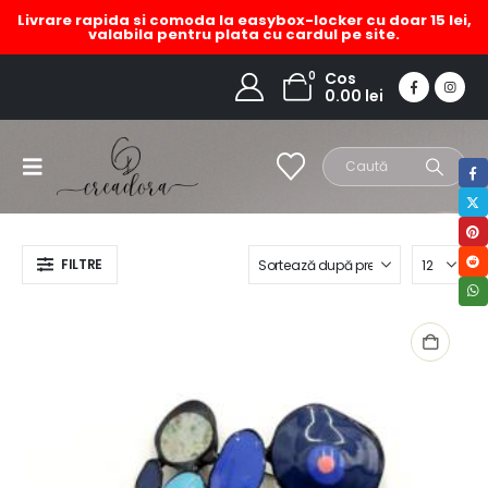
Livrare rapida si comoda la easybox-locker cu doar 15 lei,
valabila pentru plata cu cardul pe site.
brosa dama albastra
0
Cos
0.00
lei
HOME
MAGAZIN
PRODUCT TAG -
BROSA DAMA ALBASTRA
FILTRE