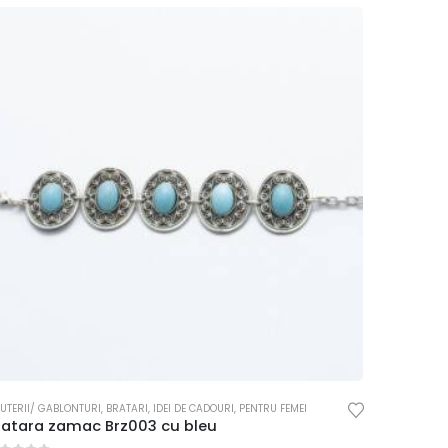
JUTERII/ GABLONTURI
,
BRATARI
,
IDEI DE CADOURI
,
PENTRU FEMEI
ratara zamac Brz003 cu bleu