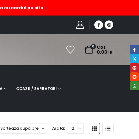
a cu cardul pe site.
HOME
MAGAZIN
PRODUCT TAG -
BRATARA ZAMAC
0
Cos
0.00
lei
NA
OCAZII / SARBATORI
Arată: