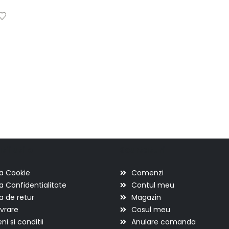
ii utile
Scurtaturi
ca Cookie
Comenzi
ca Confidentialitate
Contul meu
ca de retur
Magazin
ivrare
Cosul meu
i si conditii
Anulare comanda