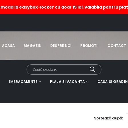
omoda la easybox-locker cu doar 15 lei, valabila pentru plat
ACASA
MAGAZIN
DESPRE NOI
PROMOTII
CONTACT
IMBRACAMINTE
PLAJA SI VACANTA
CASA SI GRADI
Sortează după: