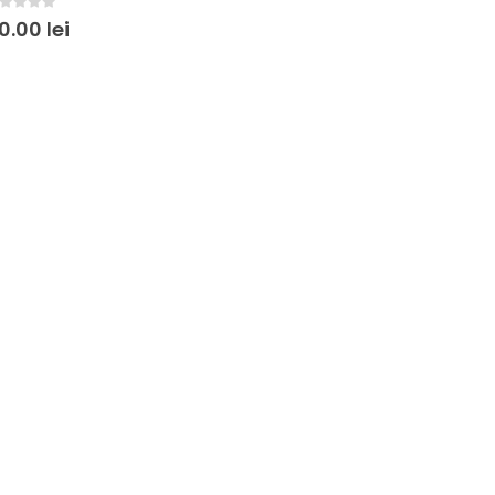
ut of 5
0.00
lei