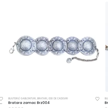
BIJUTERII/ GABLONTURI
,
BRATARI
,
IDEI DE CADOURI
BI
 zamac 4 piese dreptunghiulare cu modele florale si accente filigranate
Bratara zamac Brz004
B