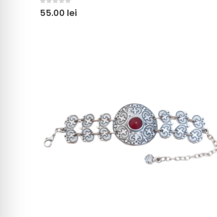
0
out of 5
55.00
lei