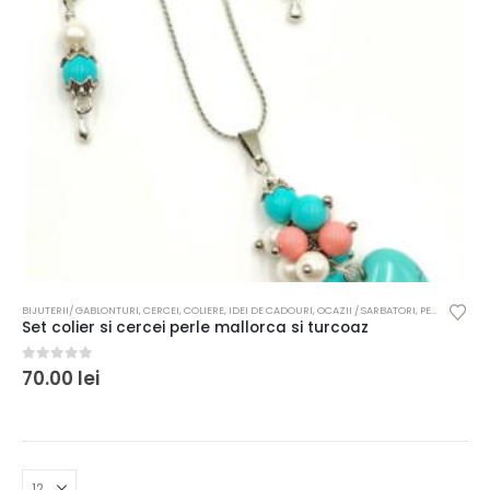
BIJUTERII/ GABLONTURI
,
CERCEI
,
COLIERE
,
IDEI DE CADOURI
,
OCAZII / SARBATORI
,
PENTRU FEMEI
Set colier si cercei perle mallorca si turcoaz
0
out of 5
70.00
lei