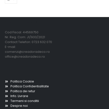
Creadora Deco Srl
Cod Fiscal: 44569750
Nr. Reg. Com: J1/933/2021
Contact Telefon: 0723 632 070
E-mail:
comenzi@creadoradeco.ro
office@creadoradeco.ro
Informatii utile
Politica Cookie
Politica Confidentialitate
Politica de retur
Info. Livrare
Termeni si conditii
Despre noi