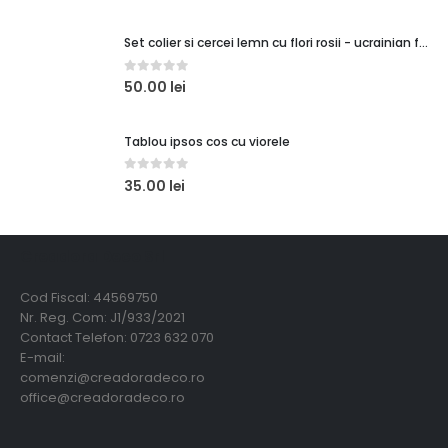
Set colier si cercei lemn cu flori rosii - ucrainian folk art
0
out of 5
50.00
lei
Tablou ipsos cos cu viorele
0
out of 5
35.00
lei
Creadora Deco Srl
Cod Fiscal: 44569750
Nr. Reg. Com: J1/933/2021
Contact Telefon: 0723 632 070
E-mail:
comenzi@creadoradeco.ro
office@creadoradeco.ro