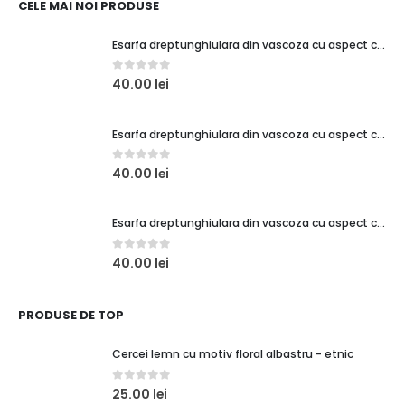
CELE MAI NOI PRODUSE
Esarfa dreptunghiulara din vascoza cu aspect creponat, verde turcoaz
0
out of 5
40.00
lei
Esarfa dreptunghiulara din vascoza cu aspect creponat, coral
0
out of 5
40.00
lei
Esarfa dreptunghiulara din vascoza cu aspect creponat, rosu
0
out of 5
40.00
lei
PRODUSE DE TOP
Cercei lemn cu motiv floral albastru - etnic
0
out of 5
25.00
lei