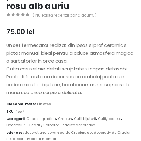
rosu alb auriu
( Nu există recenzii până acum. )
0
out of 5
75.00
lei
Un set fermecator realizat din ipsos si praf ceramic si
pictat manual, ideal pentru a aduce atmosfera magica
a sarbatorilor in orice casa.
Cutia carusel are detalii sculptate si capac detasabil.
Poate fi folosita ca decor sau ca ambalaj pentru un
cadou micut: o bijuterie, bomboane, un mesaj scris de
mana sau orice surpriza delicata.
Disponibilitate:
1 în stoc
SKU:
4557
Categorii:
Casa si gradina
,
Craciun
,
Cutii bijuterii
,
Cutii/ casete
,
Decoratiuni
,
Ocazii / Sarbatori
,
Placute decorative
Etichete:
decoratiune ceramica de Craciun
,
set decorativ de Craciun
,
set decorativ pictat manual