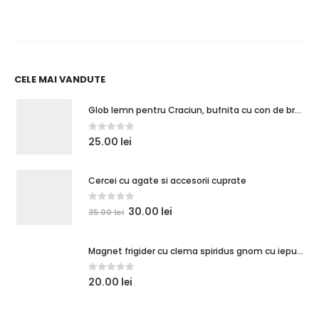
CELE MAI VANDUTE
Glob lemn pentru Craciun, bufnita cu con de brad
0
out of 5
25.00
lei
Cercei cu agate si accesorii cuprate
0
out of 5
30.00
lei
35.00
lei
Magnet frigider cu clema spiridus gnom cu iepuras si cadouri
0
out of 5
20.00
lei