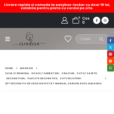
Livrare rapida si comoda la easybox-locker cu doar 15 lei,
valabila pentru plata cu cardul pe site.
0
Cos
0
HOME
MAGAZIN
CASA SI GRADINA
,
OCAZII / SARBATORI
,
CRACIUN
,
CUTII/ CASETE
,
DECORATIUNI
,
PLACUTE DECORATIVE
,
CUTII BIJUTERII
SET DECORATIV DE CRACIUN PICTAT MANUAL, CARUSEL ROSU ALB AURIU