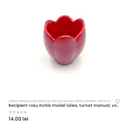
CASA SI GRADINA
,
DECORATIUNI
,
IDEI DE CADOURI
,
PENTRU BARBATI
,
PENTRU COPII
,
PENTRU F
A
Recipient rosu inchis model lalea, turnat manual, vopsit si lacuit
M
0
out of 5
0
14.00
lei
1