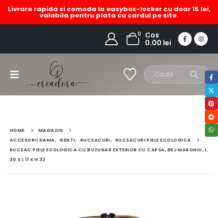
Livrare rapida si comoda la easybox-locker cu doar 15 lei,
valabila pentru plata cu cardul pe site.
0
Cos
0.00
lei
HOME
MAGAZIN
ACCESORII DAMA
,
GENTI
,
RUCSACURI
,
RUCSACURI PIELE ECOLOGICA
RUCSAC PIELE ECOLOGICA CU BUZUNAR EXTERIOR CU CAPSA, BEJ MARONIU, L
30 X L 11 X H 32