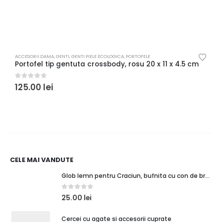
ACCESORII DAMA
,
GENTI
,
GENTI PIELE ECOLOGICA
,
PORTOFELE
A
Portofel tip gentuta crossbody, rosu 20 x 11 x 4.5 cm
0
out of 5
0
125.00
lei
1
CELE MAI VANDUTE
Glob lemn pentru Craciun, bufnita cu con de brad
0
out of 5
25.00
lei
Cercei cu agate si accesorii cuprate