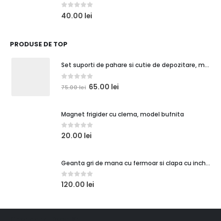
0
out of 5
40.00
lei
PRODUSE DE TOP
Set suporti de pahare si cutie de depozitare, maro caramiziu, orasel de poveste 1
0
out of 5
65.00
lei
75.00
lei
Magnet frigider cu clema, model bufnita
0
out of 5
20.00
lei
Geanta gri de mana cu fermoar si clapa cu inchidere magnetica
0
out of 5
120.00
lei
Creadora Deco Srl