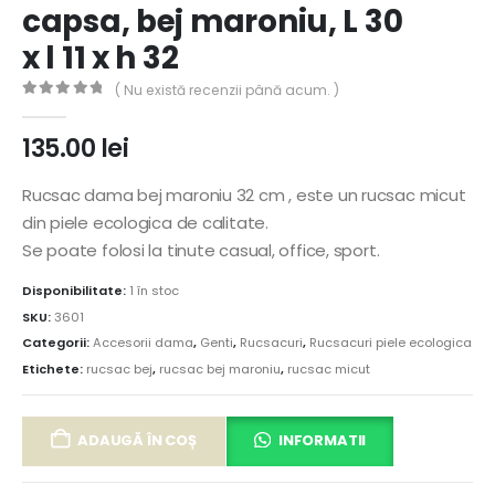
capsa, bej maroniu, L 30
x l 11 x h 32
( Nu există recenzii până acum. )
0
out of 5
135.00
lei
Rucsac dama bej maroniu 32 cm , este un rucsac micut
din piele ecologica de calitate.
Se poate folosi la tinute casual, office, sport.
Disponibilitate:
1 în stoc
SKU:
3601
Categorii:
Accesorii dama
,
Genti
,
Rucsacuri
,
Rucsacuri piele ecologica
Etichete:
rucsac bej
,
rucsac bej maroniu
,
rucsac micut
ADAUGĂ ÎN COȘ
INFORMATII