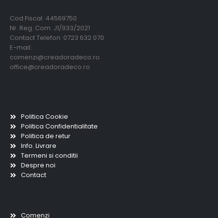
Cod Fiscal: 44569750
Nr. Reg. Com: J1/933/2021
Contact Telefon: 0723 632 070
E-mail:
comenzi@creadoradeco.ro
office@creadoradeco.ro
Informatii utile
Politica Cookie
Politica Confidentialitate
Politica de retur
Info. Livrare
Termeni si conditii
Despre noi
Contact
Scurtaturi
Comenzi