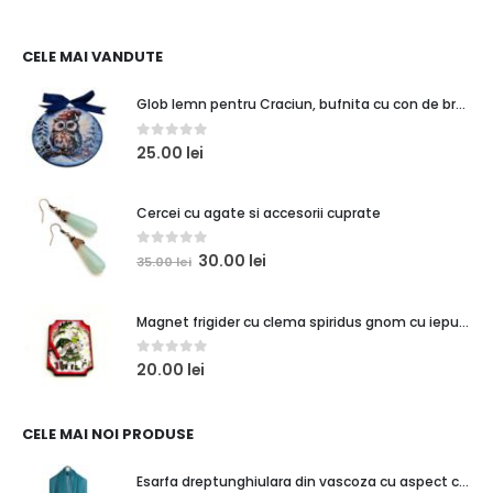
CELE MAI VANDUTE
Glob lemn pentru Craciun, bufnita cu con de brad
0
out of 5
25.00
lei
Cercei cu agate si accesorii cuprate
0
out of 5
30.00
lei
35.00
lei
Magnet frigider cu clema spiridus gnom cu iepuras si cadouri
0
out of 5
20.00
lei
CELE MAI NOI PRODUSE
Esarfa dreptunghiulara din vascoza cu aspect creponat, verde turcoaz