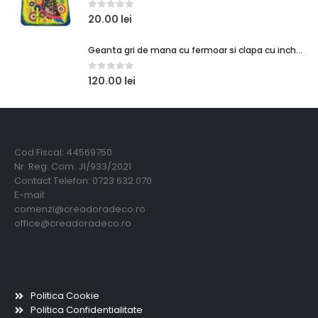
0
out of 5
20.00
lei
Geanta gri de mana cu fermoar si clapa cu inchidere magnetica
0
out of 5
120.00
lei
Creadora Deco Srl
Cod Fiscal: 44569750
Nr. Reg. Com: J1/933/2021
Contact Telefon: 0723 632 070
E-mail:
comenzi@creadoradeco.ro
office@creadoradeco.ro
Informatii utile
Politica Cookie
Politica Confidentialitate