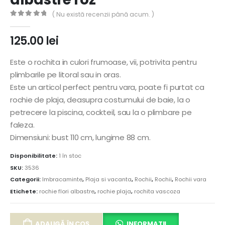
( Nu există recenzii până acum. )
0
out of 5
125.00
lei
Este o rochita in culori frumoase, vii, potrivita pentru
plimbarile pe litoral sau in oras.
Este un articol perfect pentru vara, poate fi purtat ca
rochie de plaja, deasupra costumului de baie, la o
petrecere la piscina, cockteil, sau la o plimbare pe
faleza.
Dimensiuni: bust 110 cm, lungime 88 cm.
Disponibilitate:
1 în stoc
SKU:
3536
Categorii:
Imbracaminte
,
Plaja si vacanta
,
Rochii
,
Rochii
,
Rochii vara
Etichete:
rochie flori albastre
,
rochie plaja
,
rochita vascoza
ADAUGĂ ÎN COȘ
INFORMATII