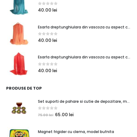
0
out of 5
40.00
lei
Esarfa dreptunghiulara din vascoza cu aspect creponat, coral
0
out of 5
40.00
lei
Esarfa dreptunghiulara din vascoza cu aspect creponat, rosu
0
out of 5
40.00
lei
PRODUSE DE TOP
Set suporti de pahare si cutie de depozitare, maro caramiziu, orasel de poveste 1
0
out of 5
65.00
lei
75.00
lei
Magnet frigider cu clema, model bufnita