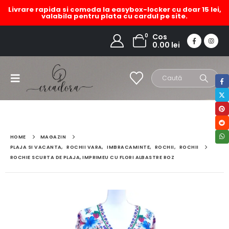
Livrare rapida si comoda la easybox-locker cu doar 15 lei,
valabila pentru plata cu cardul pe site.
0
Cos
0.00
lei
HOME
MAGAZIN
PLAJA SI VACANTA
,
ROCHII VARA
,
IMBRACAMINTE
,
ROCHII
,
ROCHII
ROCHIE SCURTA DE PLAJA, IMPRIMEU CU FLORI ALBASTRE ROZ