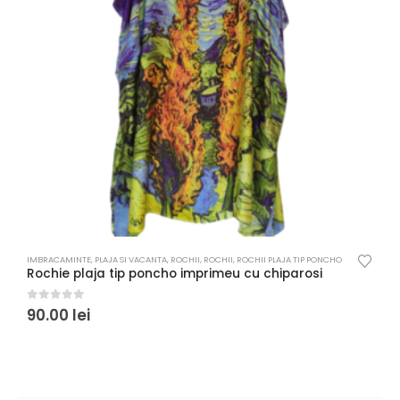
IMBRACAMINTE
,
PLAJA SI VACANTA
,
ROCHII
,
ROCHII
,
ROCHII PLAJA TIP PONCHO
I
Rochie plaja tip poncho imprimeu cu chiparosi
0
out of 5
0
90.00
lei