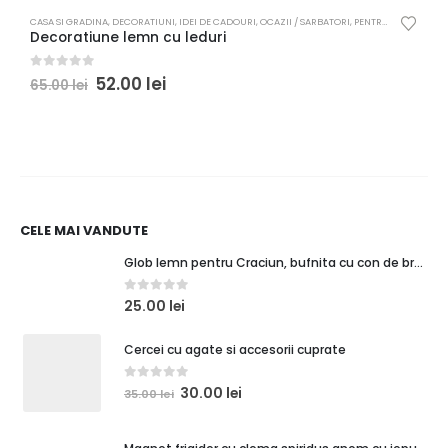
CASA SI GRADINA
,
DECORATIUNI
,
IDEI DE CADOURI
,
OCAZII / SARBATORI
,
PENTRU COPII
B
Decoratiune lemn cu leduri
C
0
out of 5
0
52.00
lei
65.00
lei
CELE MAI VANDUTE
Glob lemn pentru Craciun, bufnita cu con de brad
0
out of 5
25.00
lei
Cercei cu agate si accesorii cuprate
0
out of 5
30.00
lei
35.00
lei