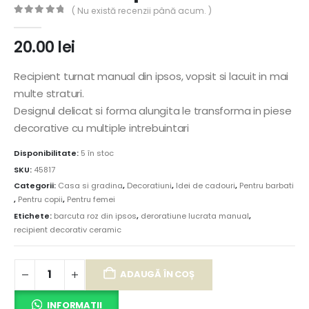
( Nu există recenzii până acum. )
0
out of 5
20.00
lei
Recipient turnat manual din ipsos, vopsit si lacuit in mai
multe straturi.
Designul delicat si forma alungita le transforma in piese
decorative cu multiple intrebuintari
Disponibilitate:
5 în stoc
SKU:
45817
Categorii:
Casa si gradina
,
Decoratiuni
,
Idei de cadouri
,
Pentru barbati
,
Pentru copii
,
Pentru femei
Etichete:
barcuta roz din ipsos
,
deroratiune lucrata manual
,
recipient decorativ ceramic
ADAUGĂ ÎN COȘ
INFORMATII