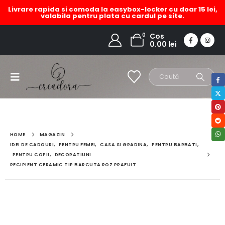
Livrare rapida si comoda la easybox-locker cu doar 15 lei,
valabila pentru plata cu cardul pe site.
0
Cos
0.00
lei
HOME
MAGAZIN
IDEI DE CADOURI
,
PENTRU FEMEI
,
CASA SI GRADINA
,
PENTRU BARBATI
,
PENTRU COPII
,
DECORATIUNI
RECIPIENT CERAMIC TIP BARCUTA ROZ PRAFUIT