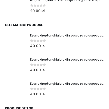
Magnet frigider cu clema spiridus gnom cu iepuras si cadouri
0
out of 5
20.00
lei
CELE MAI NOI PRODUSE
Esarfa dreptunghiulara din vascoza cu aspect creponat, verde turcoaz
0
out of 5
40.00
lei
Esarfa dreptunghiulara din vascoza cu aspect creponat, coral
0
out of 5
40.00
lei
Esarfa dreptunghiulara din vascoza cu aspect creponat, rosu
0
out of 5
40.00
lei
PRODUSE DE TOP