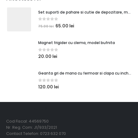
Set suporti de pahare si cutie de depozitare, maro caramiziu, orasel de poveste 1
0
out of 5
65.00
lei
75.00
lei
Magnet frigider cu clema, model bufnita
0
out of 5
20.00
lei
Geanta gri de mana cu fermoar si clapa cu inchidere magnetica
0
out of 5
120.00
lei
Creadora Deco Srl
Cod Fiscal: 44569750
Nr. Reg. Com: J1/933/2021
Contact Telefon: 0723 632 070