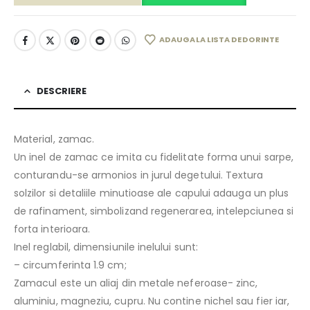
ADAUGA LA LISTA DE DORINTE
DESCRIERE
Material, zamac.
Un inel de zamac ce imita cu fidelitate forma unui sarpe,
conturandu-se armonios in jurul degetului. Textura
solzilor si detaliile minutioase ale capului adauga un plus
de rafinament, simbolizand regenerarea, intelepciunea si
forta interioara.
Inel reglabil, dimensiunile inelului sunt:
– circumferinta 1.9 cm;
Zamacul este un aliaj din metale neferoase- zinc,
aluminiu, magneziu, cupru. Nu contine nichel sau fier iar,