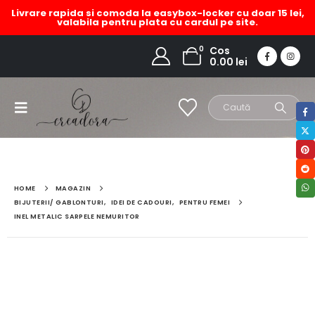
Livrare rapida si comoda la easybox-locker cu doar 15 lei,
valabila pentru plata cu cardul pe site.
0
Cos
0.00
lei
HOME
MAGAZIN
BIJUTERII/ GABLONTURI
,
IDEI DE CADOURI
,
PENTRU FEMEI
INEL METALIC SARPELE NEMURITOR