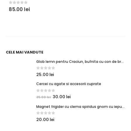
0
out of 5
0
85.00
lei
CELE MAI VANDUTE
Glob lemn pentru Craciun, bufnita cu con de brad
0
out of 5
25.00
lei
Cercei cu agate si accesorii cuprate
0
out of 5
30.00
lei
35.00
lei
Magnet frigider cu clema spiridus gnom cu iepuras si cadouri
0
out of 5
20.00
lei