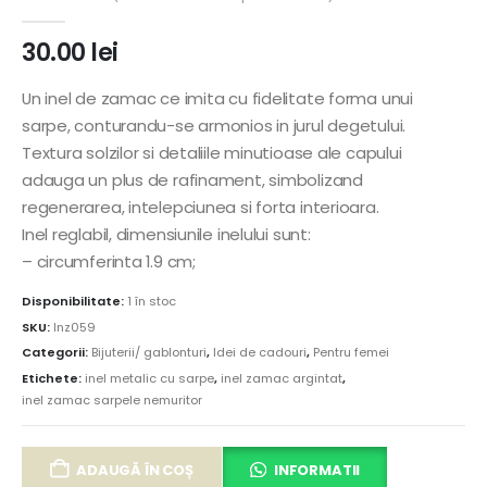
0
out of 5
30.00
lei
Un inel de zamac ce imita cu fidelitate forma unui
sarpe, conturandu-se armonios in jurul degetului.
Textura solzilor si detaliile minutioase ale capului
adauga un plus de rafinament, simbolizand
regenerarea, intelepciunea si forta interioara.
Inel reglabil, dimensiunile inelului sunt:
– circumferinta 1.9 cm;
Disponibilitate:
1 în stoc
SKU:
Inz059
Categorii:
Bijuterii/ gablonturi
,
Idei de cadouri
,
Pentru femei
Etichete:
inel metalic cu sarpe
,
inel zamac argintat
,
inel zamac sarpele nemuritor
ADAUGĂ ÎN COȘ
INFORMATII