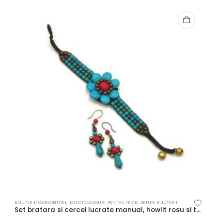
BIJUTERII/ GABLONTURI
,
IDEI DE CADOURI
,
PENTRU FEMEI
,
SETURI BIJUTERII
B
Set bratara si cercei lucrate manual, howlit rosu si turcoaz
C