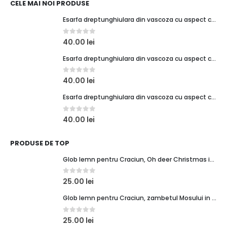
CELE MAI NOI PRODUSE
Esarfa dreptunghiulara din vascoza cu aspect creponat, verde turcoaz
0
out of 5
40.00
lei
Esarfa dreptunghiulara din vascoza cu aspect creponat, coral
0
out of 5
40.00
lei
Esarfa dreptunghiulara din vascoza cu aspect creponat, rosu
0
out of 5
40.00
lei
PRODUSE DE TOP
Glob lemn pentru Craciun, Oh deer Christmas is here
0
out of 5
25.00
lei
Glob lemn pentru Craciun, zambetul Mosului in lumina felinarului
0
out of 5
25.00
lei