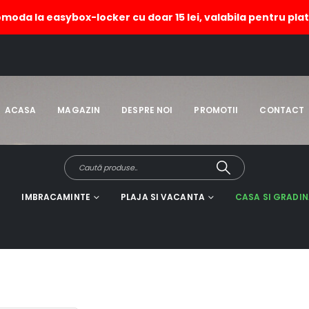
omoda la easybox-locker cu doar 15 lei, valabila pentru plat
, Snowman in
CASA SI GRADINA
,
OCAZII / SARBATO
DECORATIUNI
,
PLACUTE DECORATIV
ACASA
MAGAZIN
DESPRE NOI
PROMOTII
CONTACT
IMBRACAMINTE
PLAJA SI VACANTA
CASA SI GRADI