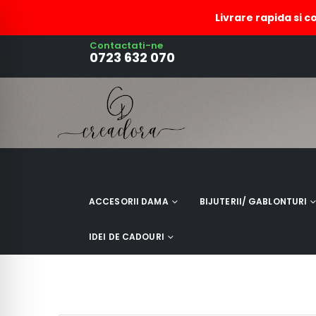
Livrare rapida si c
Contactati-ne
0723 632 070
Glob lemn pentru Craciun
margarita
ACCESORII DAMA
BIJUTERII/ GABLONTURI
IDEI DE CADOURI