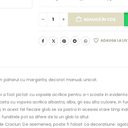
ADAUGĂ ÎN COȘ
ADAUGA LA LIS
n paharul cu margarita, decorat manual, unicat.
a fost pictat cu vopsele acrilice pentru a-i scoate in evidenta 
sita cu vopsea acrilica albastra, alba, gri sau alta culoare, in f
 in acest fel fiecare glob se va pastra in aceeasi stare timp indelu
funditele pot sa difere de la un glob la altul.
 de Craciun. De asemenea, poate fi folosit ca decoratiune: agat