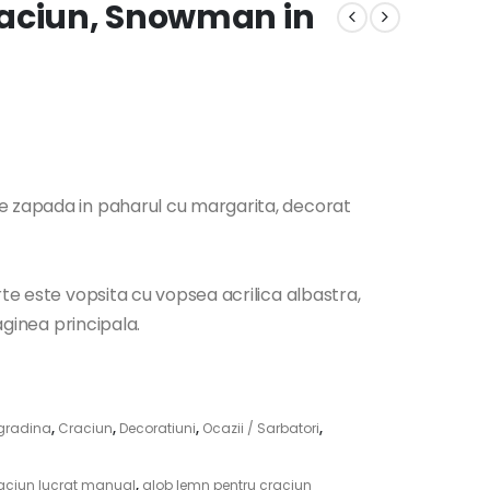
raciun, Snowman in
e zapada in paharul cu margarita, decorat
rte este vopsita cu vopsea acrilica albastra,
aginea principala.
gradina
,
Craciun
,
Decoratiuni
,
Ocazii / Sarbatori
,
aciun lucrat manual
,
glob lemn pentru craciun