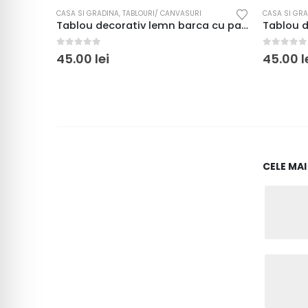
CASA SI GRADINA
,
TABLOURI/ CANVASURI
CASA SI GR
Tablou decorativ lemn barca cu panze la apus
Tablou decorativ lemn – I Love Shopping
0
out of 5
0
out of 5
45.00
lei
20.00
l
CELE MA