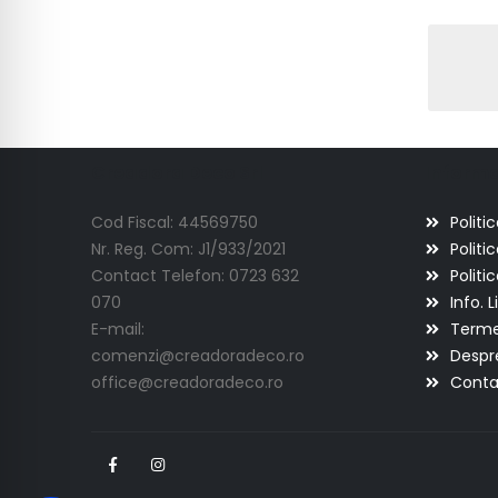
Creadora Deco Srl
Informat
Cod Fiscal: 44569750
Politi
Nr. Reg. Com: J1/933/2021
Politi
Contact Telefon: 0723 632
Politi
070
Info. L
E-mail:
Termen
comenzi@creadoradeco.ro
Despr
office@creadoradeco.ro
Conta