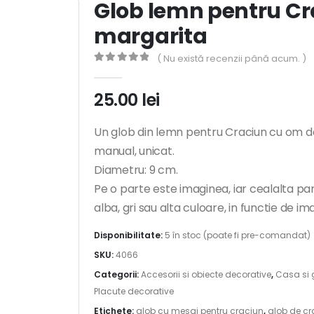
Glob lemn pentru C
margarita
( Nu există recenzii până acum. )
0
out of 5
25.00
lei
Un glob din lemn pentru Craciun cu om d
manual, unicat.
Diametru: 9 cm.
Pe o parte este imaginea, iar cealalta pa
alba, gri sau alta culoare, in functie de im
Disponibilitate:
5 în stoc (poate fi pre-comandat)
SKU:
4066
Categorii:
Accesorii si obiecte decorative
,
Casa si 
Placute decorative
Etichete:
glob cu mesaj pentru craciun
,
glob de cr