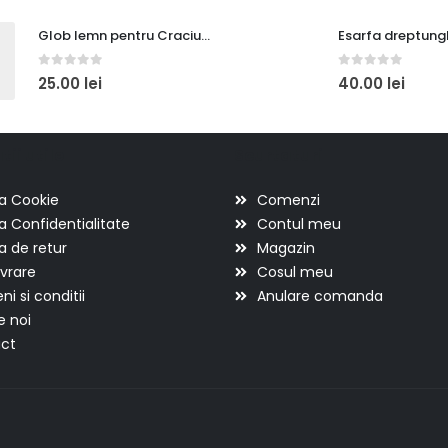
Glob lemn pentru Craciun, bufnita cu cadou
0
out of 5
0
out of 5
25.00
lei
40.00
lei
ii utile
Scurtaturi
ca Cookie
Comenzi
ca Confidentialitate
Contul meu
ca de retur
Magazin
ivrare
Cosul meu
i si conditii
Anulare comanda
e noi
ct