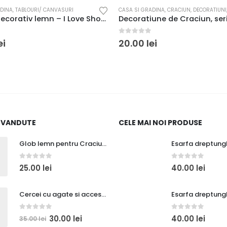
ADINA
,
CRACIUN
,
DECORATIUNI
,
OCAZII / SARBATORI
CASA SI GRADINA
,
CRACIUN
,
DECORATIUNI
Decoratiune de Craciun, seria „Cute Gnomes” 2530
0
out of 5
ei
75.00
lei
125.00
lei
I VANDUTE
CELE MAI NOI PRODUSE
Glob lemn pentru Craciun, bufnita cu con de brad
0
out of 5
0
out of 5
25.00
lei
40.00
lei
Cercei cu agate si accesorii cuprate
0
out of 5
0
out of 5
30.00
lei
40.00
lei
35.00
lei