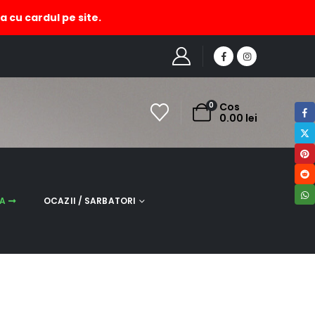
a cu cardul pe site.
HOME
MAGAZIN
RI
,
CRACIUN
,
ACCESORII SI OBIECTE DECORATIVE
,
E
GLOB LEMN PENTRU CRACIUN, SNOWMAN IN MARGARITA
0
Cos
0.00
lei
NA
OCAZII / SARBATORI