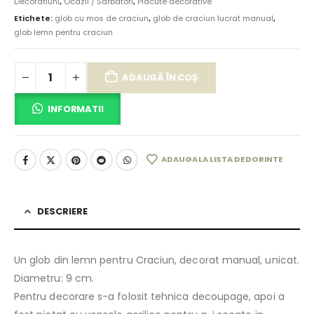
Decoratiuni
,
Ocazii / Sarbatori
,
Placute decorative
Etichete:
glob cu mos de craciun
,
glob de craciun lucrat manual
,
glob lemn pentru craciun
ADAUGĂ ÎN COȘ
INFORMATII
ADAUGA LA LISTA DE DORINTE
DESCRIERE
Un glob din lemn pentru Craciun, decorat manual, unicat.
Diametru: 9 cm.
Pentru decorare s-a folosit tehnica decoupage, apoi a