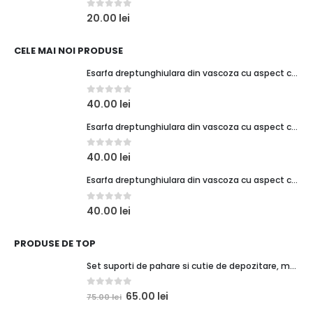
0
out of 5
20.00
lei
CELE MAI NOI PRODUSE
Esarfa dreptunghiulara din vascoza cu aspect creponat, verde turcoaz
0
out of 5
40.00
lei
Esarfa dreptunghiulara din vascoza cu aspect creponat, coral
0
out of 5
40.00
lei
Esarfa dreptunghiulara din vascoza cu aspect creponat, rosu
0
out of 5
40.00
lei
PRODUSE DE TOP
Set suporti de pahare si cutie de depozitare, maro caramiziu, orasel de poveste 1
0
out of 5
65.00
lei
75.00
lei