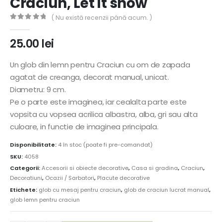
Craciun, Let it snow
( Nu există recenzii până acum. )
0
out of 5
25.00
lei
Un glob din lemn pentru Craciun cu om de zapada
agatat de creanga, decorat manual, unicat.
Diametru: 9 cm.
Pe o parte este imaginea, iar cealalta parte este
vopsita cu vopsea acrilica albastra, alba, gri sau alta
culoare, in functie de imaginea principala.
Disponibilitate:
4 în stoc (poate fi pre-comandat)
SKU:
4058
Categorii:
Accesorii si obiecte decorative
,
Casa si gradina
,
Craciun
,
Decoratiuni
,
Ocazii / Sarbatori
,
Placute decorative
Etichete:
glob cu mesaj pentru craciun
,
glob de craciun lucrat manual
,
glob lemn pentru craciun