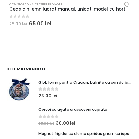
CASA SI GRADINA
,
CEASURI
,
PROMOTII
A
Ceas din lemn lucrat manual, unicat, model cu hortensii si trandafiri
M
0
out of 5
0
65.00
lei
1
75.00
lei
CELE MAI VANDUTE
Glob lemn pentru Craciun, bufnita cu con de brad
0
out of 5
25.00
lei
Cercei cu agate si accesorii cuprate
0
out of 5
30.00
lei
35.00
lei
Magnet frigider cu clema spiridus gnom cu iepuras si cadouri