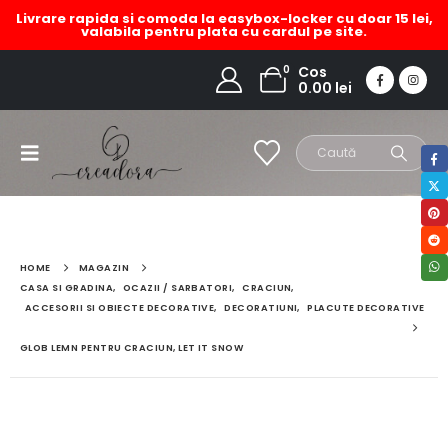
Livrare rapida si comoda la easybox-locker cu doar 15 lei,
valabila pentru plata cu cardul pe site.
0
Cos
0.00
lei
HOME
MAGAZIN
CASA SI GRADINA
,
OCAZII / SARBATORI
,
CRACIUN
,
ACCESORII SI OBIECTE DECORATIVE
,
DECORATIUNI
,
PLACUTE DECORATIVE
GLOB LEMN PENTRU CRACIUN, LET IT SNOW