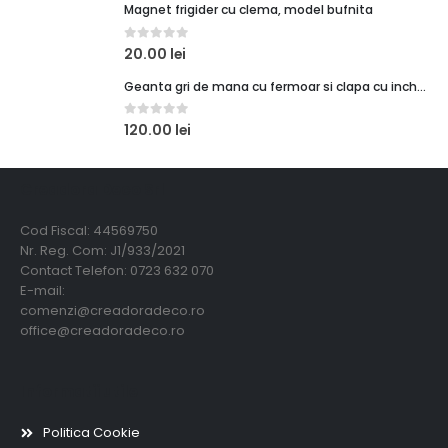
Magnet frigider cu clema, model bufnita
0
out of 5
20.00
lei
Geanta gri de mana cu fermoar si clapa cu inchidere magnetica
0
out of 5
120.00
lei
Creadora Deco Srl
Cod Fiscal: 44569750
Nr. Reg. Com: J1/933/2021
Contact Telefon: 0723 632 070
E-mail:
comenzi@creadoradeco.ro
office@creadoradeco.ro
Informatii utile
Politica Cookie