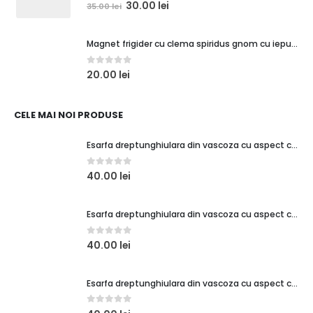
0
out of 5
30.00
lei
35.00
lei
Magnet frigider cu clema spiridus gnom cu iepuras si cadouri
0
out of 5
20.00
lei
CELE MAI NOI PRODUSE
Esarfa dreptunghiulara din vascoza cu aspect creponat, verde turcoaz
0
out of 5
40.00
lei
Esarfa dreptunghiulara din vascoza cu aspect creponat, coral
0
out of 5
40.00
lei
Esarfa dreptunghiulara din vascoza cu aspect creponat, rosu
0
out of 5