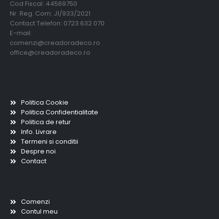
Cod Fiscal: 44569750
Nr. Reg. Com: J1/933/2021
Contact Telefon: 0723 632 070
E-mail:
comenzi@creadoradeco.ro
office@creadoradeco.ro
Informatii utile
Politica Cookie
Politica Confidentialitate
Politica de retur
Info. Livrare
Termeni si conditii
Despre noi
Contact
Scurtaturi
Comenzi
Contul meu