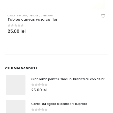
CASA SI GRADINA
,
TABLOURI/ CANVASURI
C
Tablou canvas vaza cu flori
T
0
out of 5
0
25.00
lei
CELE MAI VANDUTE
Glob lemn pentru Craciun, bufnita cu con de brad
0
out of 5
25.00
lei
Cercei cu agate si accesorii cuprate