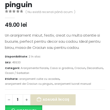
pinguin
( Nu există recenzii până acum. )
0
out of 5
49.00
lei
Un aranjament micut, festiv, creat cu multa atentie si
bucurie, perfect pentru decor sau cadou. Ideal pentru
birou, masa de Craciun sau pentru cadou.
Disponibilitate:
2 în stoc
SKU:
45533
Categorii:
Aranjamente florale
,
Casa si gradina
,
Craciun
,
Decoratiuni
,
Ocazii / Sarbatori
Etichete:
aranjament cutie cu acadea
,
aranjament de Craciun cu pinguin
,
aranjament lucrat manual
ADAUGĂ ÎN COȘ