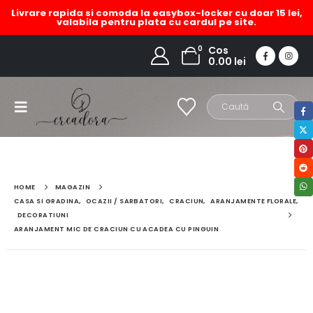
Livrare rapida si comoda la easybox-locker cu doar 15 lei,
valabila pentru plata cu cardul pe site.
0
Cos
0.00
lei
HOME
MAGAZIN
CASA SI GRADINA
,
OCAZII / SARBATORI
,
CRACIUN
,
ARANJAMENTE FLORALE
,
DECORATIUNI
ARANJAMENT MIC DE CRACIUN CU ACADEA CU PINGUIN