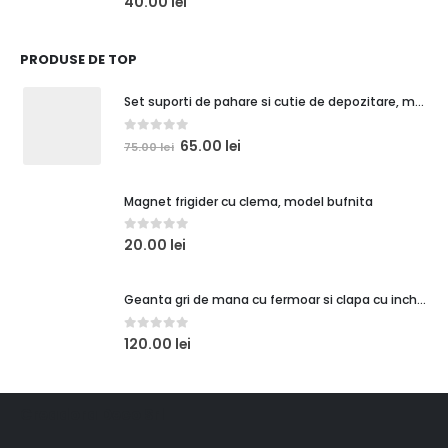
40.00
lei
PRODUSE DE TOP
Set suporti de pahare si cutie de depozitare, maro caramiziu, orasel de poveste 1
0
out of 5
65.00
lei
75.00
lei
Magnet frigider cu clema, model bufnita
0
out of 5
20.00
lei
Geanta gri de mana cu fermoar si clapa cu inchidere magnetica
0
out of 5
120.00
lei
Creadora Deco Srl