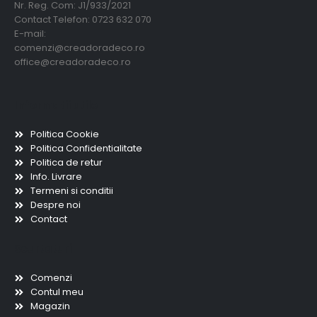
Nr. Reg. Com: J1/933/2021
Contact Telefon: 0723 632 070
E-mail:
comenzi@creadoradeco.ro
office@creadoradeco.ro
Informatii utile
Politica Cookie
Politica Confidentialitate
Politica de retur
Info. Livrare
Termeni si conditii
Despre noi
Contact
Scurtaturi
Comenzi
Contul meu
Magazin