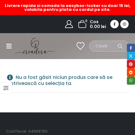
Livrare rapida si comoda la easybox-locker cu doar 15 lei,
valabila pentru plata cu cardul pe site.
rochie plaja litoral
0
Cos
0.00
lei
HOME
MAGAZIN
PRODUCT TAG -
ROCHIE PLAJA LITORAL
Nu a fost găsit niciun produs care să se
potrivească cu selecția ta.
Creadora Deco Srl
Cod Fiscal: 44569750