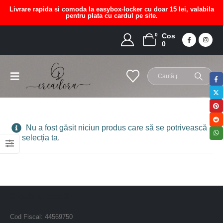
Livrare rapida si comoda la easybox-locker cu doar 15 lei, valabila
pentru plata cu cardul pe site.
0
Cos
rochie plaja cu irisi
0
HOME
MAGAZIN
PRODUCT TAG -
ROCHIE PLAJA CU IRISI
Nu a fost găsit niciun produs care să se potrivească
cu selecția ta.
Creadora Deco Srl
Cod Fiscal: 44569750