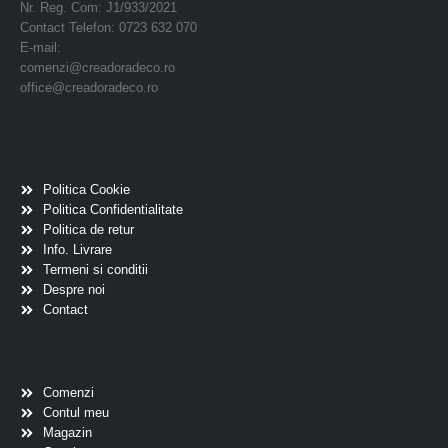
Nr. Reg. Com: J1/933/2021
Contact Telefon: 0723 632 070
E-mail:
comenzi@creadoradeco.ro
office@creadoradeco.ro
Informatii utile
Politica Cookie
Politica Confidentialitate
Politica de retur
Info. Livrare
Termeni si conditii
Despre noi
Contact
Scurtaturi
Comenzi
Contul meu
Magazin