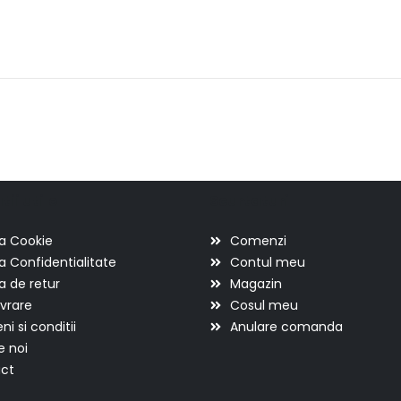
ii utile
Scurtaturi
ca Cookie
Comenzi
ca Confidentialitate
Contul meu
ca de retur
Magazin
ivrare
Cosul meu
i si conditii
Anulare comanda
e noi
ct