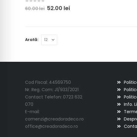
0
out of 5
52.00
lei
60.00
lei
Arată:
Creadora Deco Srl
Informat
Cod Fiscal: 44569750
Politi
Nr. Reg. Com: J1/933/2021
Politi
Contact Telefon: 0723 632
Politi
070
Info. L
E-mail:
Termen
comenzi@creadoradeco.ro
Despr
office@creadoradeco.ro
Conta