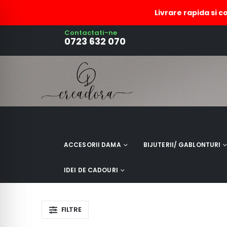
Livrare rapida si c
Contactati-ne
esarfa casmir
0723 632 070
ACCESORII DAMA
BIJUTERII/ GABLONTURI
IDEI DE CADOURI
FILTRE