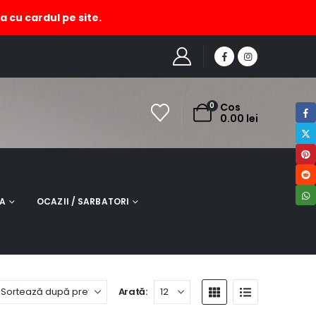
a cu cardul pe site.
HOME
MAGAZIN
PRODUCT TAG -
ESARFA CASMIR
0
Cos
0.00
lei
NA
OCAZII / SARBATORI
Arată: