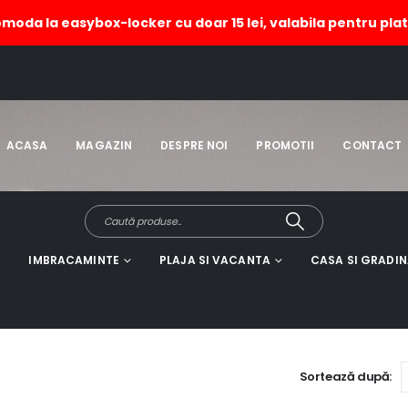
omoda la easybox-locker cu doar 15 lei, valabila pentru plat
ACASA
MAGAZIN
DESPRE NOI
PROMOTII
CONTACT
IMBRACAMINTE
PLAJA SI VACANTA
CASA SI GRADI
Sortează după: