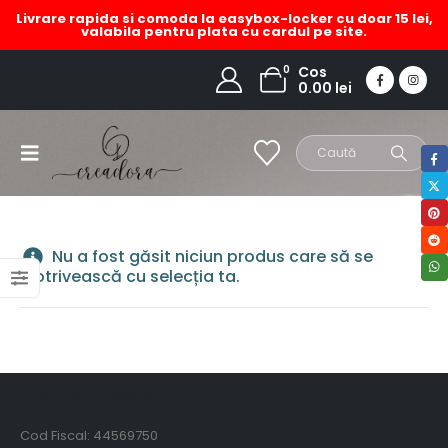
Livrare rapida si comoda la easybox-locker cu doar 15 lei,
valabila pentru plata cu cardul pe site.
esarfa casmir vara
0
Cos
0.00
lei
HOME
MAGAZIN
PRODUCT TAG -
ESARFA CASMIR VARA
Nu a fost găsit niciun produs care să se
potrivească cu selecția ta.
Creadora Deco Srl
Cod Fiscal: 44569750