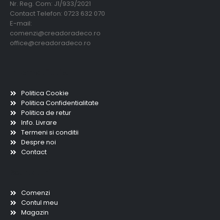
Nr. Reg. Com: J1/933/2021
Contact Telefon: 0723 632 070
E-mail:
comenzi@creadoradeco.ro
office@creadoradeco.ro
Informatii utile
Politica Cookie
Politica Confidentialitate
Politica de retur
Info. Livrare
Termeni si conditii
Despre noi
Contact
Scurtaturi
Comenzi
Contul meu
Magazin