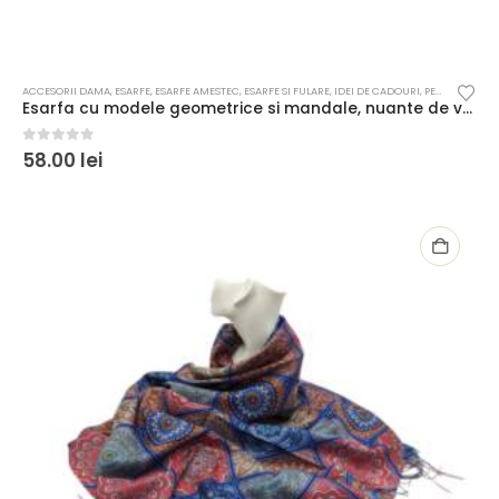
ACCESORII DAMA
,
ESARFE
,
ESARFE AMESTEC
,
ESARFE SI FULARE
,
IDEI DE CADOURI
,
PENTRU FEMEI
Esarfa cu modele geometrice si mandale, nuante de verde
0
out of 5
58.00
lei