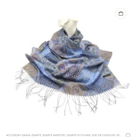
ACCESORII DAMA
,
ESARFE
,
ESARFE AMESTEC
,
ESARFE SI FULARE
,
IDEI DE CADOURI
,
PENTRU FEMEI