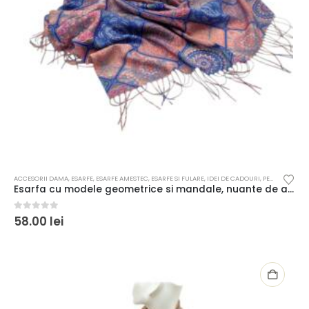
ACCESORII DAMA
,
ESARFE
,
ESARFE AMESTEC
,
ESARFE SI FULARE
,
IDEI DE CADOURI
,
PENTRU FEMEI
Esarfa cu modele geometrice si mandale, nuante de albastru si roz prafuit
0
out of 5
58.00
lei