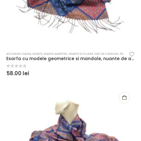
ACCESORII DAMA
,
ESARFE
,
ESARFE AMESTEC
,
ESARFE SI FULARE
,
IDEI DE CADOURI
,
PENTRU FEMEI
Esarfa cu modele geometrice si mandale, nuante de albastru si caramiziu
0
out of 5
58.00
lei