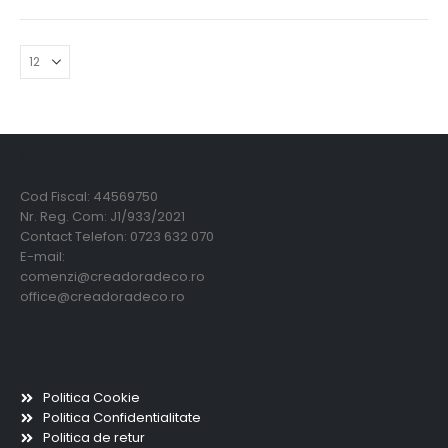
Creadora Deco Srl
Cod Fiscal: 44569750
Nr. Reg. Com: J1/933/2021
Contact Telefon: 0723 632 070
E-mail:
comenzi@creadoradeco.ro
office@creadoradeco.ro
Informatii utile
Politica Cookie
Politica Confidentialitate
Politica de retur