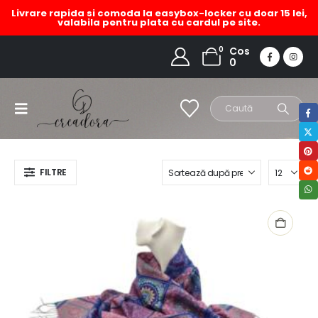
Livrare rapida si comoda la easybox-locker cu doar 15 lei,
valabila pentru plata cu cardul pe site.
efarfa cu mandale
0
Cos
0
HOME
MAGAZIN
PRODUCT TAG -
EFARFA CU MANDALE
FILTRE