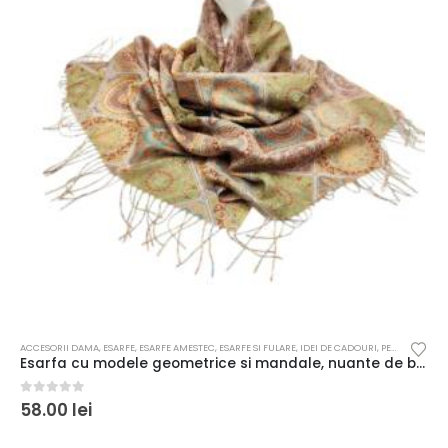
ACCESORII DAMA
,
ESARFE
,
ESARFE AMESTEC
,
ESARFE SI FULARE
,
IDEI DE CADOURI
,
PENTRU FEMEI
Esarfa cu modele geometrice si mandale, nuante de bej si verde
0
out of 5
58.00
lei