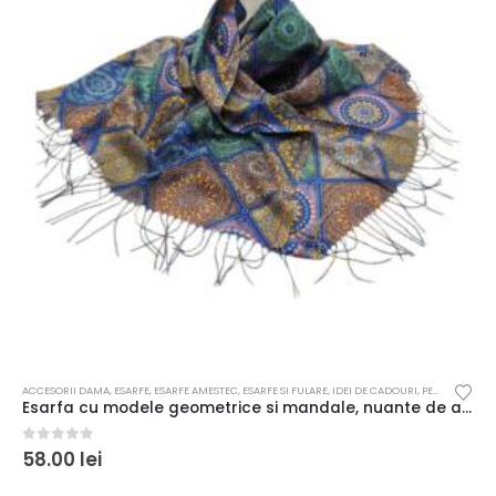
ACCESORII DAMA
,
ESARFE
,
ESARFE AMESTEC
,
ESARFE SI FULARE
,
IDEI DE CADOURI
,
PENTRU FEMEI
Esarfa cu modele geometrice si mandale, nuante de albastru si galben
0
out of 5
58.00
lei