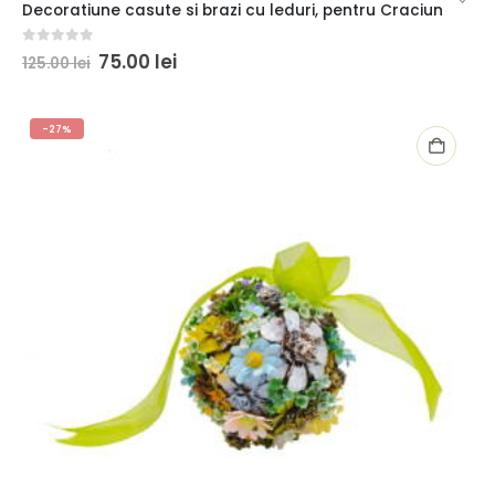
Decoratiune casute si brazi cu leduri, pentru Craciun
0
out of 5
75.00
lei
125.00
lei
-27%