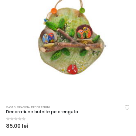
CASA SI GRADINA
,
DECORATIUNI
Decoratiune bufnite pe crenguta
0
out of 5
85.00
lei