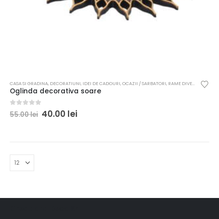
CASA SI GRADINA
,
DECORATIUNI
,
IDEI DE CADOURI
,
OCAZII / SARBATORI
,
RAME DIVERSE
Oglinda decorativa soare
0
out of 5
40.00
lei
55.00
lei
Creadora Deco Srl