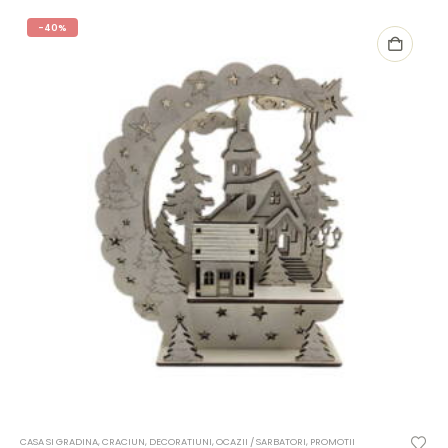
-40%
CASA SI GRADINA
,
CRACIUN
,
DECORATIUNI
,
OCAZII / SARBATORI
,
PROMOTII