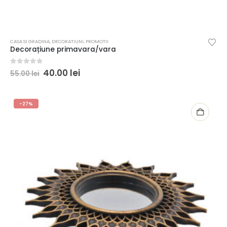
CASA SI GRADINA
,
DECORATIUNI
,
PROMOTII
Decorațiune primavara/vara
0
out of 5
40.00
lei
55.00
lei
-27%