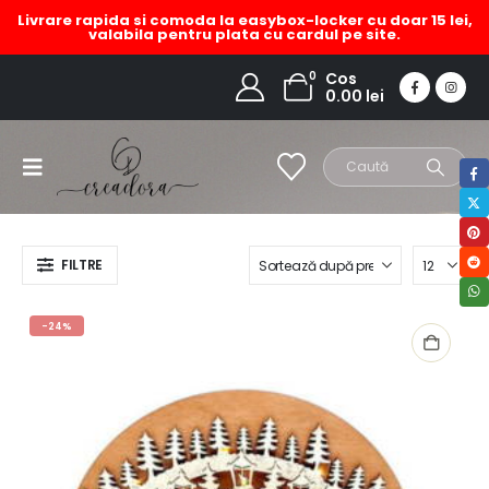
Livrare rapida si comoda la easybox-locker cu doar 15 lei,
valabila pentru plata cu cardul pe site.
decoratiune
0
Cos
0.00
lei
HOME
MAGAZIN
PRODUCT TAG -
DECORATIUNE
FILTRE
-24%