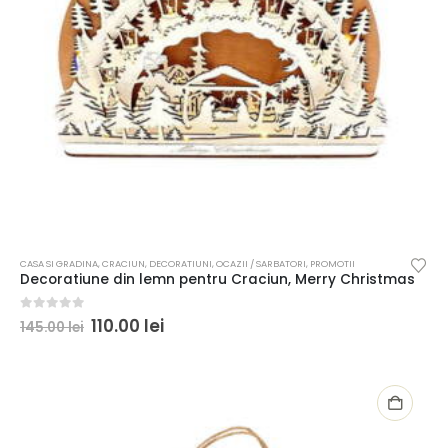
CASA SI GRADINA
,
CRACIUN
,
DECORATIUNI
,
OCAZII / SARBATORI
,
PROMOTII
Decoratiune din lemn pentru Craciun, Merry Christmas
0
out of 5
110.00
lei
145.00
lei