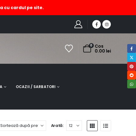
a cu cardul pe site.
HOME
MAGAZIN
PRODUCT TAG -
DECORATIUNE LEDURI
0
Cos
0.00
lei
NA
OCAZII / SARBATORI
Arată: