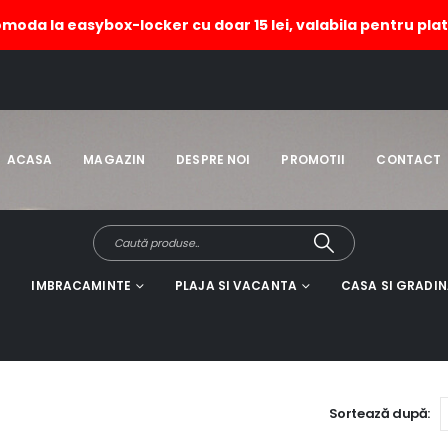
omoda la easybox-locker cu doar 15 lei, valabila pentru plat
ACASA
MAGAZIN
DESPRE NOI
PROMOTII
CONTACT
IMBRACAMINTE
PLAJA SI VACANTA
CASA SI GRADI
Sortează după: