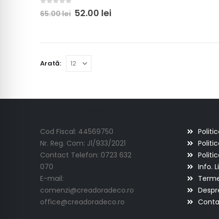
0
out of 5
52.00
lei
65.00
lei
Arată:
Creadora Deco Srl
Informat
Cod Fiscal: 44569750
Politi
Nr. Reg. Com: J1/933/2021
Politi
Contact Telefon: 0723 632
Politi
070
Info. L
E-mail:
Termen
comenzi@creadoradeco.ro
Despr
office@creadoradeco.ro
Conta