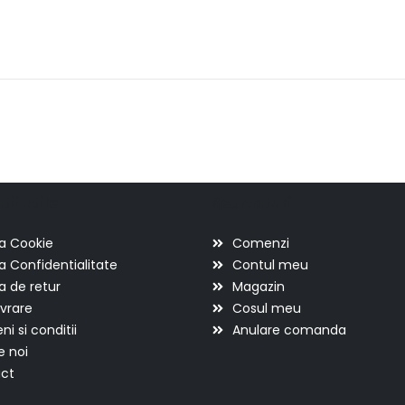
ii utile
Scurtaturi
ca Cookie
Comenzi
ca Confidentialitate
Contul meu
ca de retur
Magazin
ivrare
Cosul meu
i si conditii
Anulare comanda
e noi
ct