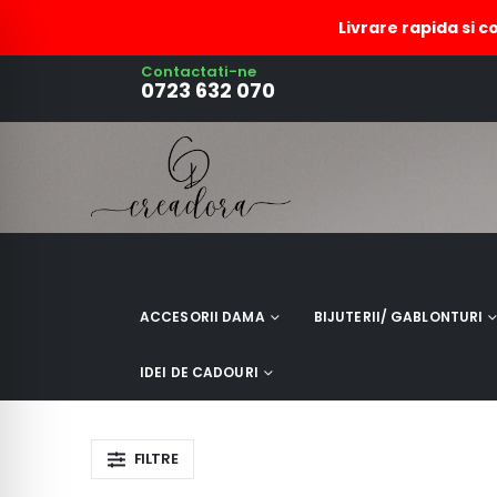
Livrare rapida si c
Contactati-ne
decoratiune leduri
0723 632 070
ACCESORII DAMA
BIJUTERII/ GABLONTURI
IDEI DE CADOURI
FILTRE