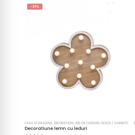
-20%
CASA SI GRADINA
,
DECORATIUNI
,
IDEI DE CADOURI
,
OCAZII / SARBATORI
,
P
Decoratiune lemn cu leduri