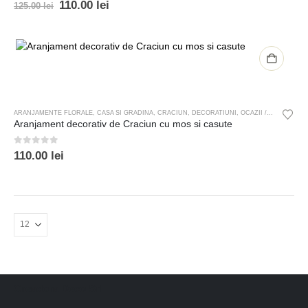
0
out of 5
110.00
lei
125.00
lei
ARANJAMENTE FLORALE
,
CASA SI GRADINA
,
CRACIUN
,
DECORATIUNI
,
OCAZII / SARBATORI
Aranjament decorativ de Craciun cu mos si casute
0
out of 5
110.00
lei
Creadora Deco Srl