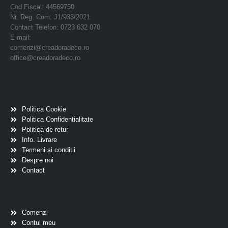
Cod Fiscal: 44569750
Nr. Reg. Com: J1/933/2021
Contact Telefon: 0723 632 070
E-mail:
comenzi@creadoradeco.ro
office@creadoradeco.ro
Informatii utile
Politica Cookie
Politica Confidentialitate
Politica de retur
Info. Livrare
Termeni si conditii
Despre noi
Contact
Scurtaturi
Comenzi
Contul meu