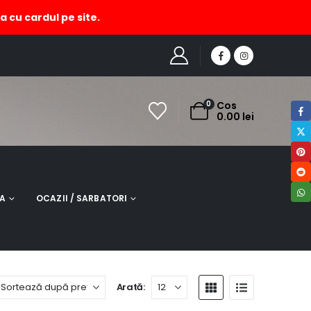
a cu cardul pe site.
MAGAZIN
PRODUCT TAG -
DECORATIUNE CU CASUTE ROSII
0
Cos
0.00
lei
NA
OCAZII / SARBATORI
Arată: