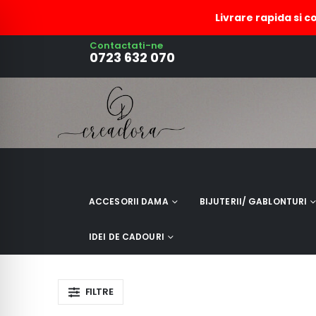
Livrare rapida si c
Contactati-ne
decoratiune cu casute rosi
0723 632 070
ACCESORII DAMA
BIJUTERII/ GABLONTURI
IDEI DE CADOURI
FILTRE