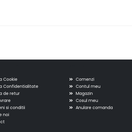
ii utile
Scurtaturi
ca Cookie
Comenzi
ca Confidentialitate
Contul meu
ca de retur
Magazin
ivrare
Cosul meu
i si conditii
Anulare comanda
e noi
ct