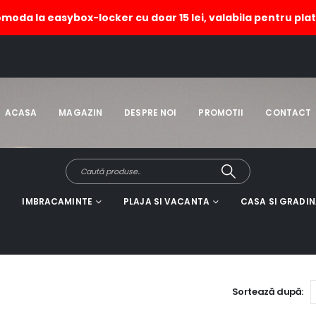
omoda la easybox-locker cu doar 15 lei, valabila pentru plat
i
HOME
ACASA
MAGAZIN
DESPRE NOI
PROMOTII
CONTACT
IMBRACAMINTE
PLAJA SI VACANTA
CASA SI GRADI
Sortează după: