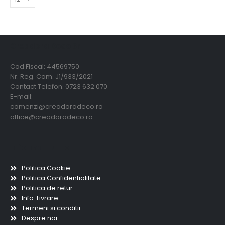
Creadora Deco Srl
Cod Fiscal: 44569750
Nr. Reg. Com: J1/933/2021
Contact Telefon: 0723 632 070
E-mail:
comenzi@creadoradeco.ro
office@creadoradeco.ro
Informatii utile
Politica Cookie
Politica Confidentialitate
Politica de retur
Info. Livrare
Termeni si conditii
Despre noi