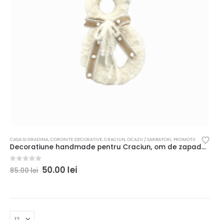
CASA SI GRADINA
,
CORONITE DECORATIVE
,
CRACIUN
,
OCAZII / SARBATORI
,
PROMOTII
Decoratiune handmade pentru Craciun, om de zapada cu palarie, alb bej
0
out of 5
50.00
lei
85.00
lei