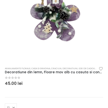
ARANJAMENTE FLORALE
,
CASA SI GRADINA
,
CRACIUN
,
DECORATIUNI
,
IDEI DE CADOURI
,
OCAZII /
Decoratiune din lemn, Floare mov alb cu casuta si conuri pentru Craciun, unicat, 21 cm
0
out of 5
45.00
lei