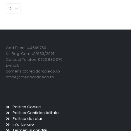
Creadora Deco Srl
Cod Fiscal: 44569750
Nr. Reg. Com: J1/933/2021
Contact Telefon: 0723 632 070
E-mail:
comenzi@creadoradeco.ro
office@creadoradeco.ro
Informatii utile
Politica Cookie
Politica Confidentialitate
Politica de retur
Info. Livrare
Termeni si conditii