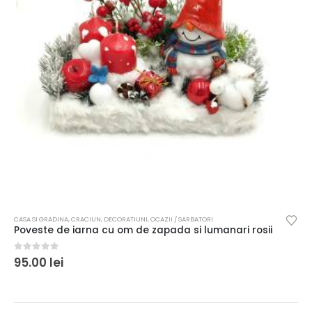
CASA SI GRADINA
,
CRACIUN
,
DECORATIUNI
,
OCAZII / SARBATORI
Poveste de iarna cu om de zapada si lumanari rosii
0
out of 5
95.00
lei