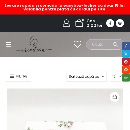
Livrare rapida si comoda la easybox-locker cu doar 15 lei,
valabila pentru plata cu cardul pe site.
cutie servetele lucrata manual
0
Cos
0.00
lei
HOME
MAGAZIN
PRODUCT TAG -
CUTIE SERVETELE LUCRATA MANUAL
FILTRE