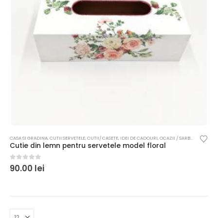
CASA SI GRADINA
,
CUTII SERVETELE
,
CUTII/ CASETE
,
IDEI DE CADOURI
,
OCAZII / SARBATORI
,
PENT
Cutie din lemn pentru servetele model floral
0
out of 5
90.00
lei