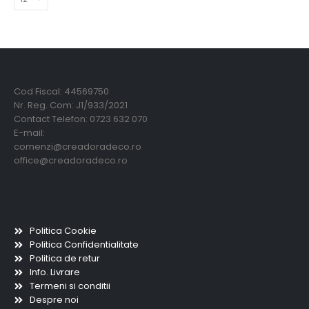
Creadora Deco Srl
Cod Fiscal: 44569750
Nr. Reg. Com: J1/933/2021
Contact Telefon: 0723 632 070
E-mail:
comenzi@creadoradeco.ro
office@creadoradeco.ro
Informatii utile
Politica Cookie
Politica Confidentialitate
Politica de retur
Info. Livrare
Termeni si conditii
Despre noi