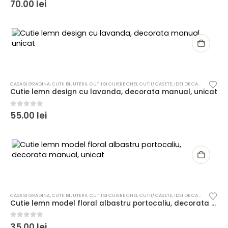
0
out of 5
70.00
lei
CASA SI GRADINA
,
CUTII BIJUTERII
,
CUTII SI CUIERE CHEI
,
CUTII/ CASETE
,
IDEI DE CADOURI
Cutie lemn design cu lavanda, decorata manual, unicat
0
out of 5
55.00
lei
CASA SI GRADINA
,
CUTII BIJUTERII
,
CUTII SI CUIERE CHEI
,
CUTII/ CASETE
,
IDEI DE CADOURI
Cutie lemn model floral albastru portocaliu, decorata manual, unicat
0
out of 5
35.00
lei