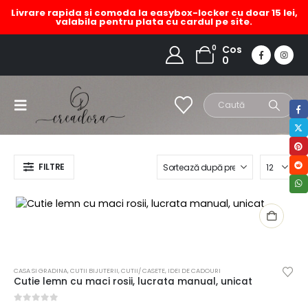
Livrare rapida si comoda la easybox-locker cu doar 15 lei,
valabila pentru plata cu cardul pe site.
cutie lemn unicat
0
Cos
0
HOME
MAGAZIN
PRODUCT TAG -
CUTIE LEMN UNICAT
FILTRE
CASA SI GRADINA
,
CUTII BIJUTERII
,
CUTII/ CASETE
,
IDEI DE CADOURI
Cutie lemn cu maci rosii, lucrata manual, unicat