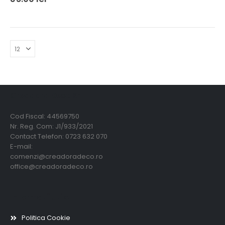
Creadora Deco Srl
Cod Fiscal: 44569750
Nr. Reg. Com: J1/933/2021
Contact Telefon: 0723 632 070
E-mail:
comenzi@creadoradeco.ro
office@creadoradeco.ro
Informatii utile
Politica Cookie