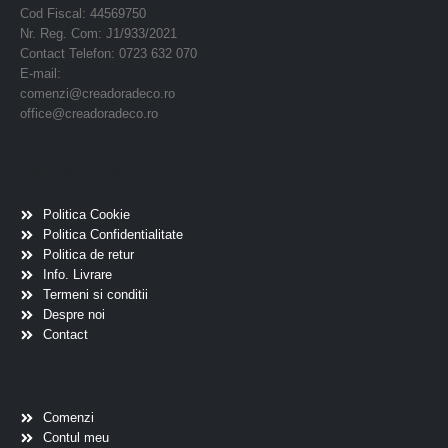
Cod Fiscal: 44569750
Nr. Reg. Com: J1/933/2021
Contact Telefon: 0723 632 070
E-mail:
comenzi@creadoradeco.ro
office@creadoradeco.ro
Informatii utile
Politica Cookie
Politica Confidentialitate
Politica de retur
Info. Livrare
Termeni si conditii
Despre noi
Contact
Scurtaturi
Comenzi
Contul meu