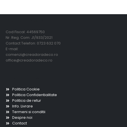
Creadora Deco Srl
Cod Fiscal: 44569750
Nr. Reg. Com: J1/933/2021
Contact Telefon: 0723 632 070
E-mail:
comenzi@creadoradeco.ro
office@creadoradeco.ro
Informatii utile
Politica Cookie
Politica Confidentialitate
Politica de retur
Info. Livrare
Termeni si conditii
Despre noi
Contact