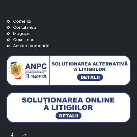
Scurtaturi
Comenzi
Contul meu
Magazin
Cosul meu
Anulare comanda