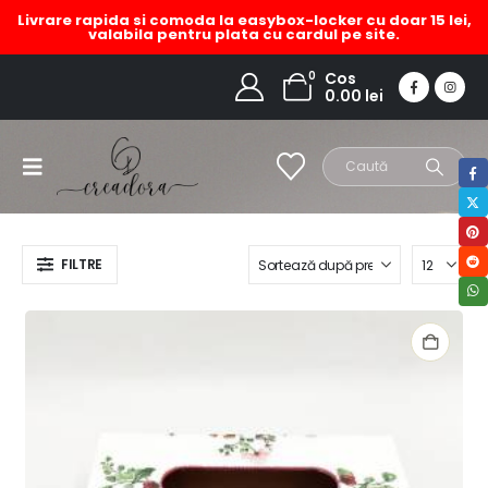
Livrare rapida si comoda la easybox-locker cu doar 15 lei,
valabila pentru plata cu cardul pe site.
cutie din lemn decorata
0
Cos
0.00
lei
HOME
MAGAZIN
PRODUCT TAG -
CUTIE DIN LEMN DECORATA
FILTRE