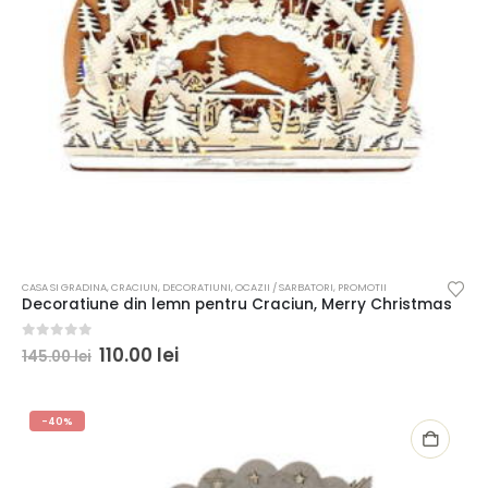
CASA SI GRADINA
,
CRACIUN
,
DECORATIUNI
,
OCAZII / SARBATORI
,
PROMOTII
Decoratiune din lemn pentru Craciun, Merry Christmas
0
out of 5
110.00
lei
145.00
lei
-40%