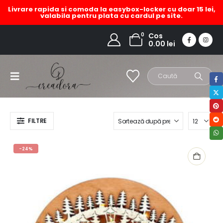
Livrare rapida si comoda la easybox-locker cu doar 15 lei,
valabila pentru plata cu cardul pe site.
Craciun
0
Cos
0.00
lei
HOME
MAGAZIN
PRODUCT TAG -
CRACIUN
FILTRE
-24%