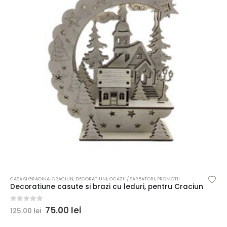
CASA SI GRADINA
,
CRACIUN
,
DECORATIUNI
,
OCAZII / SARBATORI
,
PROMOTII
Decoratiune casute si brazi cu leduri, pentru Craciun
0
out of 5
75.00
lei
125.00
lei