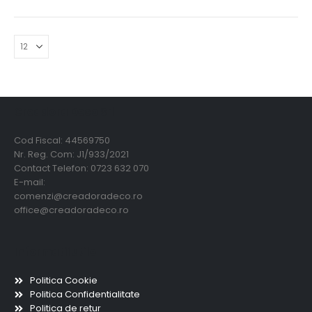
Creadora Deco Srl
Cod Fiscal: 44569750
Nr. Reg. Com: J1/933/2021
Contact Telefon: 0723 632 070
E-mail:
comenzi@creadoradeco.ro
office@creadoradeco.ro
Informatii utile
Politica Cookie
Politica Confidentialitate
Politica de retur