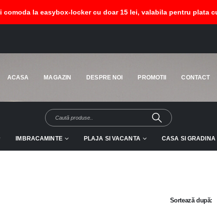
si comoda la easybox-locker cu doar 15 lei, valabila pentru plata cu
HOM
ACASA
MAGAZIN
DESPRE NOI
PROMOTII
CONTACT
IMBRACAMINTE
PLAJA SI VACANTA
CASA SI GRADINA
Sortează după: