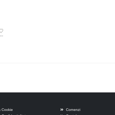
,
CORONITE DECORATIVE
,
DECORATIUNI
,
IDEI DE CADOURI
 handmade cu broscuta si flori uscate, 25 cm, unicat
i utile
Scurtaturi
a Cookie
Comenzi