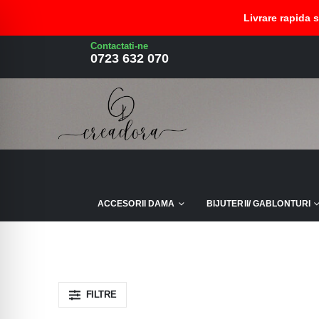
Livrare rapida 
Contactati-ne
coronita primavara toamna
0723 632 070
ACCESORII DAMA
BIJUTERII/ GABLONTURI
FILTRE