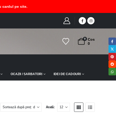
 cardul pe site.
E
MAGAZIN
PRODUCT TAG -
CORONITA PRIMAVARA TOAMNA
0
Cos
0
OCAZII / SARBATORI
IDEI DE CADOURI
Arată: