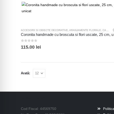
ACCESORII SI OBIECTE DECORATIVE
,
ARANJAMENTE FLORALE
,
CASA SI GRADINA
Coronita
0
out of 5
115.00
lei
Arată:
Creadora Deco Srl
Informati
Cod Fiscal: 44569750
Politic