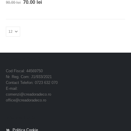
0
out of 5
70.00
lei
90.00
lei
Creadora Deco Srl
Cod Fiscal: 44569750
Nr. Reg. Com: J1/933/2021
Contact Telefon: 0723 632 070
E-mail:
comenzi@creadoradeco.ro
office@creadoradeco.ro
Informatii utile
Politica Cookie