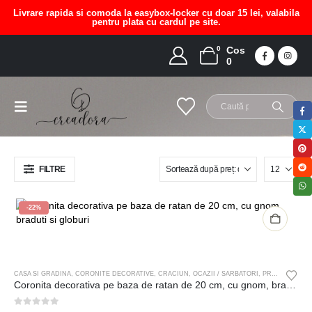
Livrare rapida si comoda la easybox-locker cu doar 15 lei, valabila
pentru plata cu cardul pe site.
0
Cos
coronita handmade craciun
0
HOME
MAGAZIN
PRODUCT TAG -
CORONITA HANDMADE CRACIUN
FILTRE
-22%
CASA SI GRADINA
,
CORONITE DECORATIVE
,
CRACIUN
,
OCAZII / SARBATORI
,
PROMOTII
Coronita decorativa pe baza de ratan de 20 cm, cu gnom, braduti si globuri