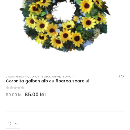
CASA SI GRADINA
,
CORONITE DECORATIVE
,
PROMOTII
Coronita galben alb cu floarea soarelui
0
out of 5
85.00
lei
90.00
lei