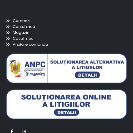
Scurtaturi
Comenzi
Contul meu
Magazin
Cosul meu
Anulare comanda