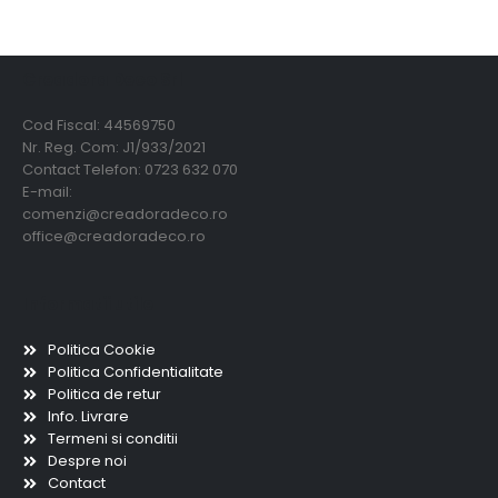
Creadora Deco Srl
Cod Fiscal: 44569750
Nr. Reg. Com: J1/933/2021
Contact Telefon: 0723 632 070
E-mail:
comenzi@creadoradeco.ro
office@creadoradeco.ro
Informatii utile
Politica Cookie
Politica Confidentialitate
Politica de retur
Info. Livrare
Termeni si conditii
Despre noi
Contact