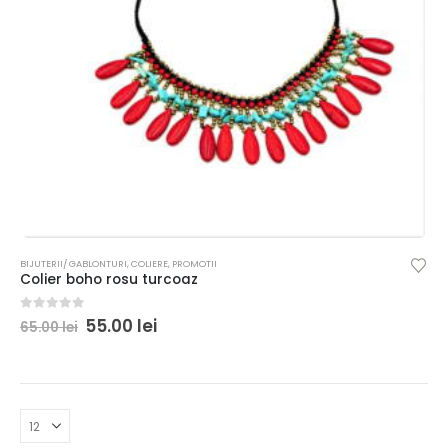
BIJUTERII/ GABLONTURI
,
COLIERE
,
PROMOTII
Colier boho rosu turcoaz
0
out of 5
55.00
lei
65.00
lei