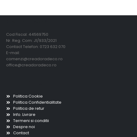
Creadora Deco Srl
Cod Fiscal: 44569750
Nr. Reg. Com: J1/933/2021
Contact Telefon: 0723 632 070
E-mail:
comenzi@creadoradeco.ro
office@creadoradeco.ro
Informatii utile
Politica Cookie
Politica Confidentialitate
Politica de retur
Info. Livrare
Termeni si conditii
Despre noi
Contact