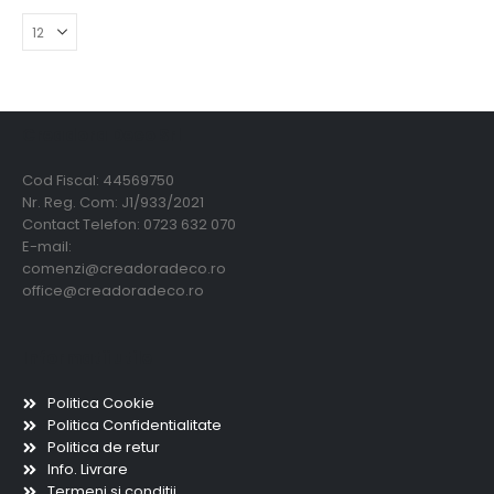
Creadora Deco Srl
Cod Fiscal: 44569750
Nr. Reg. Com: J1/933/2021
Contact Telefon: 0723 632 070
E-mail:
comenzi@creadoradeco.ro
office@creadoradeco.ro
Informatii utile
Politica Cookie
Politica Confidentialitate
Politica de retur
Info. Livrare
Termeni si conditii