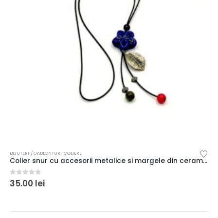
BIJUTERII/ GABLONTURI
,
COLIERE
Colier snur cu accesorii metalice si margele din ceramica
0
out of 5
35.00
lei